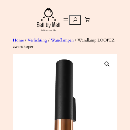
Ga
naar
Zoeken
de
inhoud
Home
/
Verlichting
/
Wandlampen
/ Wandlamp LOOPEZ
zwart/koper