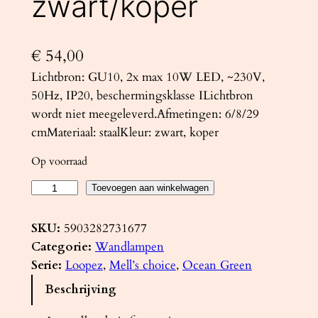
zwart/koper
€
54,00
Lichtbron: GU10, 2x max 10W LED, ~230V,
50Hz, IP20, beschermingsklasse ILichtbron
wordt niet meegeleverd.Afmetingen: 6/8/29
cmMateriaal: staalKleur: zwart, koper
Op voorraad
W
Toevoegen aan winkelwagen
a
n
SKU:
5903282731677
d
Categorie:
Wandlampen
l
Serie:
Loopez
, 
Mell’s choice
, 
Ocean Green
a
Beschrijving
m
p