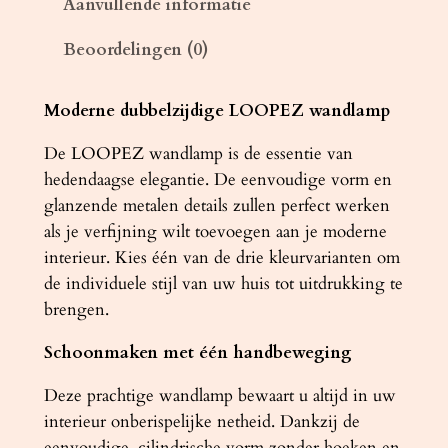
Aanvullende informatie
L
Beoordelingen (0)
O
O
P
Moderne dubbelzijdige LOOPEZ wandlamp
E
De LOOPEZ wandlamp is de essentie van
Z
hedendaagse elegantie. De eenvoudige vorm en
z
glanzende metalen details zullen perfect werken
w
als je verfijning wilt toevoegen aan je moderne
a
interieur. Kies één van de drie kleurvarianten om
r
de individuele stijl van uw huis tot uitdrukking te
t
brengen.
/
k
Schoonmaken met één handbeweging
o
p
Deze prachtige wandlamp bewaart u altijd in uw
e
interieur onberispelijke netheid. Dankzij de
r
eenvoudige, cilindrische vorm zonder hoeken en