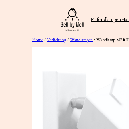
Ga
naar
Plafondlampen
Ha
de
inhoud
Home
/
Verlichting
/
Wandlampen
/ Wandlamp MERID