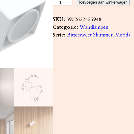
W
Toevoegen aan winkelwagen
a
n
SKU:
5902622425948
d
Categorie:
Wandlampen
l
Serie:
Bittersweet Shimmer
, 
Merida
a
m
p
M
E
R
I
D
A
w
i
t