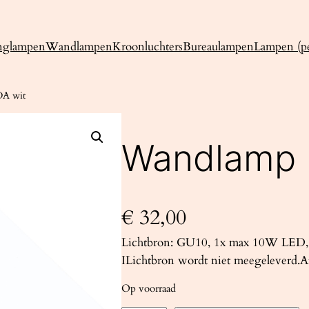
nglampen
Wandlampen
Kroonluchters
Bureaulampen
Lampen (pe
A wit
Wandlamp 
€
32,00
Lichtbron: GU10, 1x max 10W LED, 
ILichtbron wordt niet meegeleverd.Af
Op voorraad