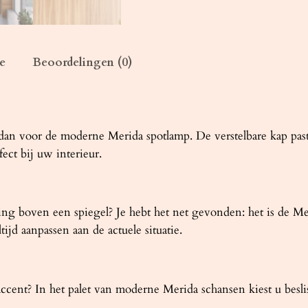
a
a
n
t
e
Beoordelingen (0)
a
l
es dan voor de moderne Merida spotlamp. De verstelbare kap past
ect bij uw interieur.
ing boven een spiegel? Je hebt het net gevonden: het is de M
tijd aanpassen aan de actuele situatie.
t accent? In het palet van moderne Merida schansen kiest u bes