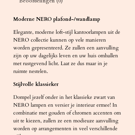
Beoordelingen (0)
E
R
O
Moderne NERO plafond-/wandlamp
z
Elegante, moderne loft-stijl kantoorlampen uit de
w
NERO collectie kunnen op vele manieren
a
worden gepresenteerd. Ze zullen een aanvulling
r
zijn op uw dagelijks leven en uw huis omhullen
t
met rustgevend licht. Laat ze dus maar in je
/
ruimte nestelen.
c
h
Stijlvolle klassieker
r
o
Dompel jezelf onder in het klassieke zwart van
o
NERO lampen en versier je interieur ermee! In
m
combinatie met gouden of chromen accenten om
a
uit te kiezen, zullen ze een modieuze aanvulling
a
worden op arrangementen in veel verschillende
n