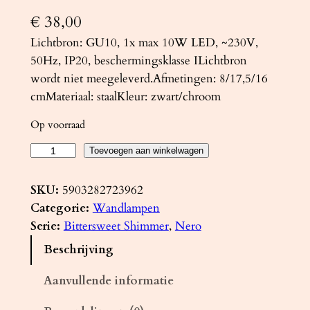
€
38,00
Lichtbron: GU10, 1x max 10W LED, ~230V,
50Hz, IP20, beschermingsklasse ILichtbron
wordt niet meegeleverd.Afmetingen: 8/17,5/16
cmMateriaal: staalKleur: zwart/chroom
Op voorraad
W
Toevoegen aan winkelwagen
a
n
SKU:
5903282723962
d
Categorie:
Wandlampen
l
Serie:
Bittersweet Shimmer
, 
Nero
a
Beschrijving
m
p
Aanvullende informatie
N