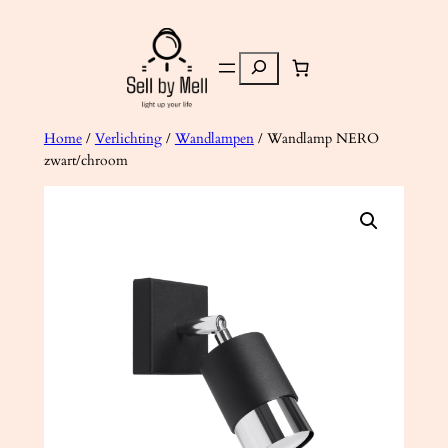
Ga
naar
Zoeken
de
inhoud
Home
/
Verlichting
/
Wandlampen
/ Wandlamp NERO
zwart/chroom