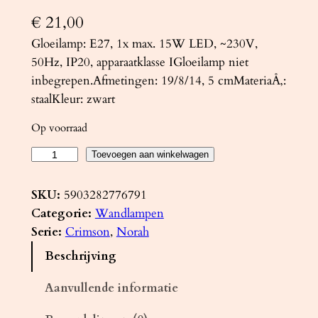
€
21,00
Gloeilamp: E27, 1x max. 15W LED, ~230V,
50Hz, IP20, apparaatklasse IGloeilamp niet
inbegrepen.Afmetingen: 19/8/14, 5 cmMateriaÅ‚:
staalKleur: zwart
Op voorraad
W
Toevoegen aan winkelwagen
a
n
SKU:
5903282776791
d
Categorie:
Wandlampen
l
Serie:
Crimson
, 
Norah
a
Beschrijving
m
p
Aanvullende informatie
N