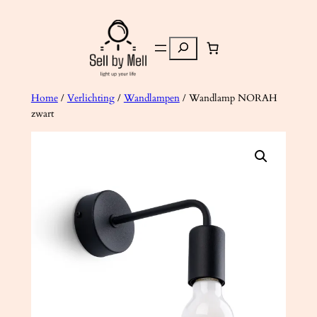
Ga
naar
Zoeken
de
inhoud
Home
/
Verlichting
/
Wandlampen
/ Wandlamp NORAH
zwart