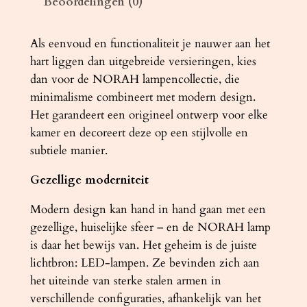
Beoordelingen (0)
O
R
A
Als eenvoud en functionaliteit je nauwer aan het
H
hart liggen dan uitgebreide versieringen, kies
z
dan voor de NORAH lampencollectie, die
w
minimalisme combineert met modern design.
a
Het garandeert een origineel ontwerp voor elke
r
kamer en decoreert deze op een stijlvolle en
t
subtiele manier.
a
Gezellige moderniteit
a
n
Modern design kan hand in hand gaan met een
t
gezellige, huiselijke sfeer – en de NORAH lamp
a
is daar het bewijs van. Het geheim is de juiste
l
lichtbron: LED-lampen. Ze bevinden zich aan
het uiteinde van sterke stalen armen in
verschillende configuraties, afhankelijk van het