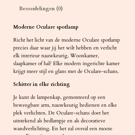
C
Beoordelingen (0)
U
L
A
Moderne Oculare spotlamp
R
Richt het licht van de moderne Oculare spotlamp
E
precies daar waar jij het wilt hebben en verlicht
w
elk interieur nauwkeurig. Woonkamer,
i
slaapkamer of hal? Elke modern ingerichte kamer
t
krijgt meer stijl en glans met de Oculare-schans.
a
a
Schitter in elke richting
n
t
Je kunt de lampenkap, gemonteerd op een
a
beweegbare arm, nauwkeurig bedienen en elke
l
plek verlichten. De Oculare-schans doet het
uitstekend als bedlampje en als decoratieve
wandverlichting. En het zal overal een mooie