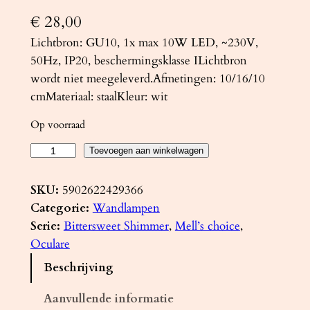
€
28,00
Lichtbron: GU10, 1x max 10W LED, ~230V,
50Hz, IP20, beschermingsklasse ILichtbron
wordt niet meegeleverd.Afmetingen: 10/16/10
cmMateriaal: staalKleur: wit
Op voorraad
W
Toevoegen aan winkelwagen
a
n
SKU:
5902622429366
d
Categorie:
Wandlampen
l
Serie:
Bittersweet Shimmer
, 
Mell’s choice
, 
a
Oculare
m
Beschrijving
p
O
Aanvullende informatie