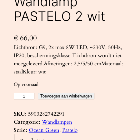
Wandlamp
PASTELO 2 wit
€
66,00
Lichtbron: G9, 2x max 8W LED, ~230V, 50Hz,
IP20, beschermingsklasse ILichtbron wordt niet
meegeleverd.Afmetingen: 2,5/5/50 cmMateriaal:
staalKleur: wit
Op voorraad
W
Toevoegen aan winkelwagen
a
n
SKU:
5903282742291
d
Categorie:
Wandlampen
l
Serie:
Ocean Green
, 
Pastelo
a