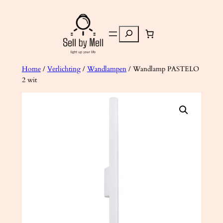
Ga
naar
Zoeken
de
inhoud
Home
/
Verlichting
/
Wandlampen
/ Wandlamp PASTELO
2 wit