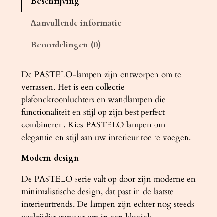
Beschrijving
m
p
Aanvullende informatie
P
Beoordelingen (0)
A
S
T
De PASTELO-lampen zijn ontworpen om te
E
verrassen. Het is een collectie
L
plafondkroonluchters en wandlampen die
O
functionaliteit en stijl op zijn best perfect
2
combineren. Kies PASTELO lampen om
w
elegantie en stijl aan uw interieur toe te voegen.
i
Modern design
t
a
De PASTELO serie valt op door zijn moderne en
a
minimalistische design, dat past in de laatste
n
interieurtrends. De lampen zijn echter nog steeds
t
veelzijdig genoeg om in een klassiek