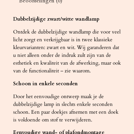
Beoordelingen (0)
E
N
N
Dubbelzijdige zwart/witte wandlamp
E
Ontdek de dubbelzijdige wandlamp die voor veel
2
licht zorgt en verkrijgbaar is in twee klassieke
0
kleurvarianten: zwart en wit. Wij garanderen dat
z
u niet alleen onder de indruk zult zijn van de
w
esthetiek en kwaliteit van de afwerking, maar ook
a
van de functionaliteit – zie waarom.
r
t
Schoon in enkele seconden
a
a
Door het eenvoudige ontwerp maak je de
n
dubbelzijdige lamp in slechts enkele seconden
t
schoon. Een paar doekjes afnemen met een doek
a
is voldoende om stof te verwijderen.
l
Eenvoudige wand- of plafondmontage