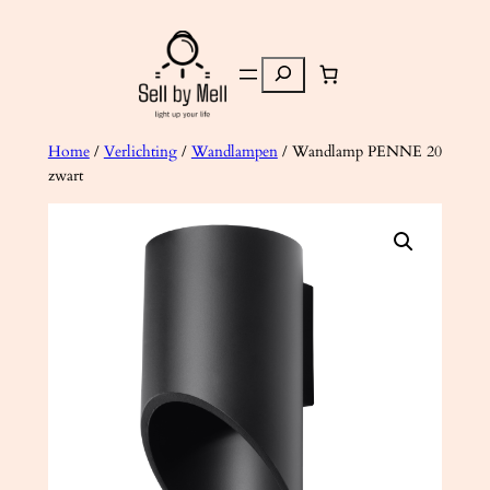
Ga
naar
Zoeken
de
inhoud
Home
/
Verlichting
/
Wandlampen
/ Wandlamp PENNE 20
zwart