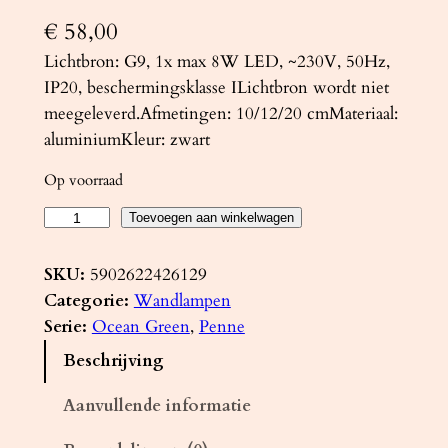
€
58,00
Lichtbron: G9, 1x max 8W LED, ~230V, 50Hz,
IP20, beschermingsklasse ILichtbron wordt niet
meegeleverd.Afmetingen: 10/12/20 cmMateriaal:
aluminiumKleur: zwart
Op voorraad
W
Toevoegen aan winkelwagen
a
n
SKU:
5902622426129
d
Categorie:
Wandlampen
l
Serie:
Ocean Green
, 
Penne
a
Beschrijving
m
p
Aanvullende informatie
P