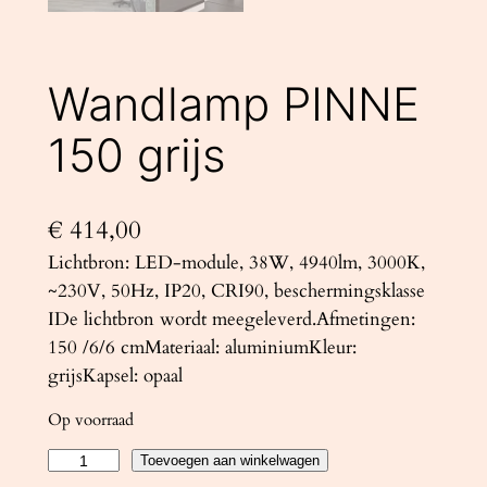
Wandlamp PINNE
150 grijs
€
414,00
Lichtbron: LED-module, 38W, 4940lm, 3000K,
~230V, 50Hz, IP20, CRI90, beschermingsklasse
IDe lichtbron wordt meegeleverd.Afmetingen:
150 /6/6 cmMateriaal: aluminiumKleur:
grijsKapsel: opaal
Op voorraad
W
Toevoegen aan winkelwagen