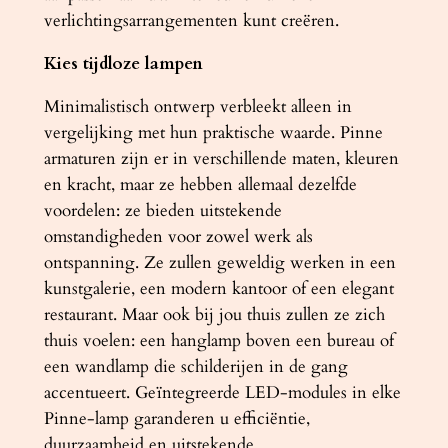
verlichtingsarrangementen kunt creëren.
j
s
Kies tijdloze lampen
a
a
Minimalistisch ontwerp verbleekt alleen in
n
vergelijking met hun praktische waarde. Pinne
t
armaturen zijn er in verschillende maten, kleuren
a
en kracht, maar ze hebben allemaal dezelfde
l
voordelen: ze bieden uitstekende
omstandigheden voor zowel werk als
ontspanning. Ze zullen geweldig werken in een
kunstgalerie, een modern kantoor of een elegant
restaurant. Maar ook bij jou thuis zullen ze zich
thuis voelen: een hanglamp boven een bureau of
een wandlamp die schilderijen in de gang
accentueert. Geïntegreerde LED-modules in elke
Pinne-lamp garanderen u efficiëntie,
duurzaamheid en uitstekende