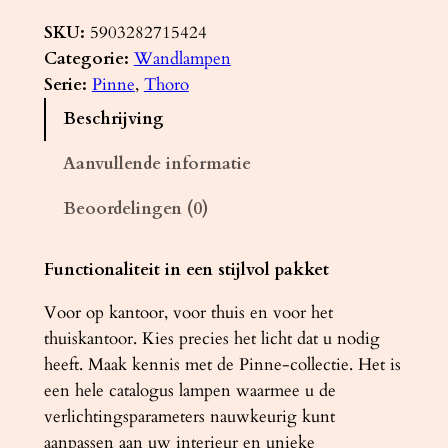
a
n
SKU:
5903282715424
d
Categorie:
Wandlampen
l
Serie:
Pinne
, 
Thoro
a
Beschrijving
m
p
Aanvullende informatie
P
Beoordelingen (0)
I
N
N
Functionaliteit in een stijlvol pakket
E
Voor op kantoor, voor thuis en voor het
1
thuiskantoor. Kies precies het licht dat u nodig
5
heeft. Maak kennis met de Pinne-collectie. Het is
0
een hele catalogus lampen waarmee u de
g
verlichtingsparameters nauwkeurig kunt
r
aanpassen aan uw interieur en unieke
i