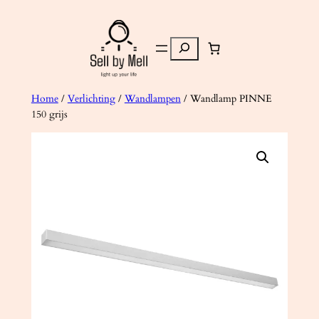
Ga
naar
Zoeken
de
inhoud
Home
/
Verlichting
/
Wandlampen
/ Wandlamp PINNE
150 grijs