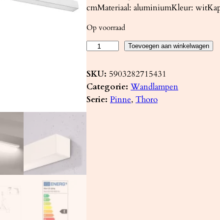
cmMateriaal: aluminiumKleur: witKaps
Op voorraad
W
Toevoegen aan winkelwagen
a
n
SKU:
5903282715431
d
Categorie:
Wandlampen
l
Serie:
Pinne
, 
Thoro
a
m
p
P
I
N
N
E
1