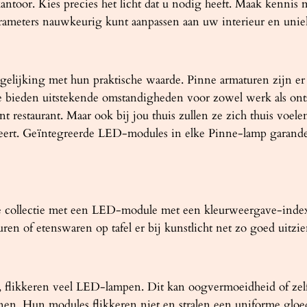
antoor. Kies precies het licht dat u nodig heeft. Maak kennis m
rameters nauwkeurig kunt aanpassen aan uw interieur en unie
gelijking met hun praktische waarde. Pinne armaturen zijn er 
ze bieden uitstekende omstandigheden voor zowel werk als on
nt restaurant. Maar ook bij jou thuis zullen ze zich thuis voe
eert. Geïntegreerde LED-modules in elke Pinne-lamp garander
ne collectie met een LED-module met een kleurweergave-index
n of etenswaren op tafel er bij kunstlicht net zo goed uitzien 
is, flikkeren veel LED-lampen. Dit kan oogvermoeidheid of ze
en. Hun modules flikkeren niet en stralen een uniforme gloed 