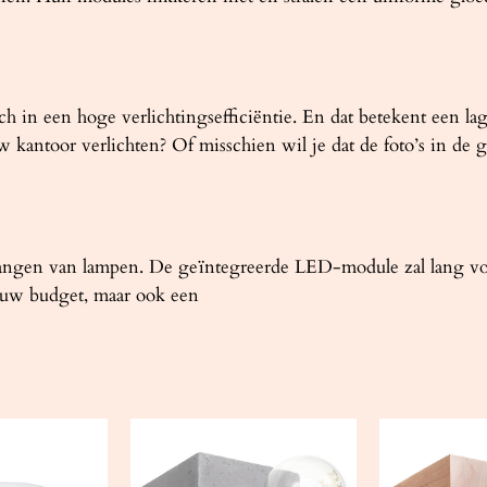
ch in een hoge verlichtingsefficiëntie. En dat betekent een la
antoor verlichten? Of misschien wil je dat de foto’s in de ga
ngen van lampen. De geïntegreerde LED-module zal lang voor 
or uw budget, maar ook een