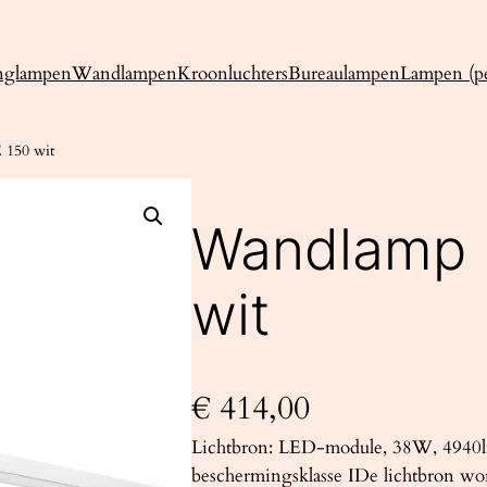
nglampen
Wandlampen
Kroonluchters
Bureaulampen
Lampen (pe
150 wit
Wandlamp 
wit
€
414,00
Lichtbron: LED-module, 38W, 4940l
beschermingsklasse IDe lichtbron wo