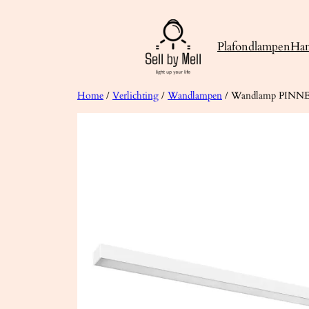
Ga
naar
Plafondlampen
Ha
de
inhoud
Home
/
Verlichting
/
Wandlampen
/ Wandlamp PINNE 