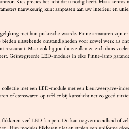
antoor. Kies precies het licht dat u nodig heeft. Maak kennis m
rameters nauwkeurig kunt aanpassen aan uw interieur en unie
gelijking met hun praktische waarde. Pinne armaturen zijn er 
ze bieden uitstekende omstandigheden voor zowel werk als on
nt restaurant. Maar ook bij jou thuis zullen ze zich thuis voe
eert. Geïntegreerde LED-modules in elke Pinne-lamp garander
ne collectie met een LED-module met een kleurweergave-index
n of etenswaren op tafel er bij kunstlicht net zo goed uitzien 
is, flikkeren veel LED-lampen. Dit kan oogvermoeidheid of ze
en. Hun modules flikkeren niet en stralen een uniforme gloed 