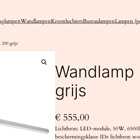
nglampen
Wandlampen
Kroonluchters
Bureaulampen
Lampen (pe
200 grijs
Wandlamp 
grijs
€
555,00
Lichtbron: LED-module, 50W, 6500l
beschermingsklasse IDe lichtbron wo