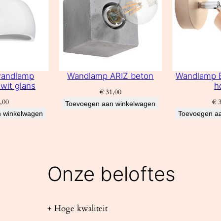
wandlamp
Wandlamp ARIZ beton
Wandlamp B
wit glans
h
€
31,00
,00
€
3
Toevoegen aan winkelwagen
 winkelwagen
Toevoegen a
Onze beloftes
+ Hoge kwaliteit