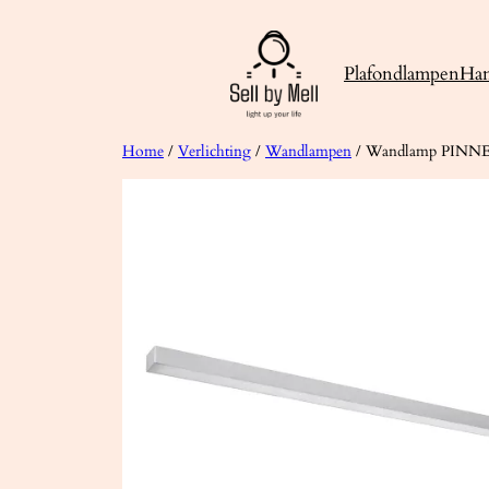
Ga
naar
Plafondlampen
Ha
de
inhoud
Home
/
Verlichting
/
Wandlampen
/ Wandlamp PINNE 