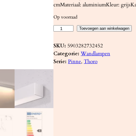
cmMateriaal: aluminiumKleur: grijsKa
Op voorraad
W
Toevoegen aan winkelwagen
a
n
SKU:
5903282732452
d
Categorie:
Wandlampen
l
Serie:
Pinne
, 
Thoro
a
m
p
P
I
N
N
E
2