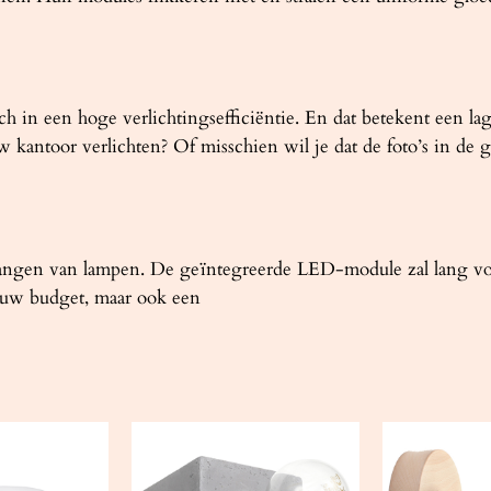
ch in een hoge verlichtingsefficiëntie. En dat betekent een la
antoor verlichten? Of misschien wil je dat de foto’s in de ga
ngen van lampen. De geïntegreerde LED-module zal lang voor 
or uw budget, maar ook een