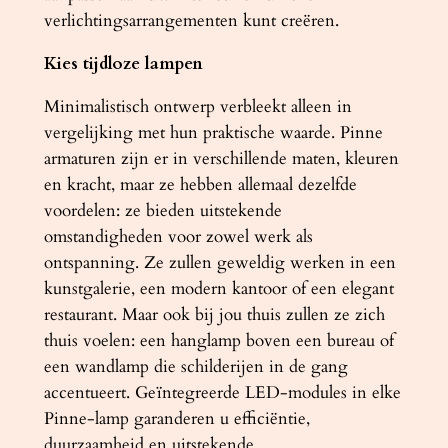
verlichtingsarrangementen kunt creëren.
r
t
Kies tijdloze lampen
a
a
Minimalistisch ontwerp verbleekt alleen in
n
vergelijking met hun praktische waarde. Pinne
t
armaturen zijn er in verschillende maten, kleuren
a
en kracht, maar ze hebben allemaal dezelfde
l
voordelen: ze bieden uitstekende
omstandigheden voor zowel werk als
ontspanning. Ze zullen geweldig werken in een
kunstgalerie, een modern kantoor of een elegant
restaurant. Maar ook bij jou thuis zullen ze zich
thuis voelen: een hanglamp boven een bureau of
een wandlamp die schilderijen in de gang
accentueert. Geïntegreerde LED-modules in elke
Pinne-lamp garanderen u efficiëntie,
duurzaamheid en uitstekende