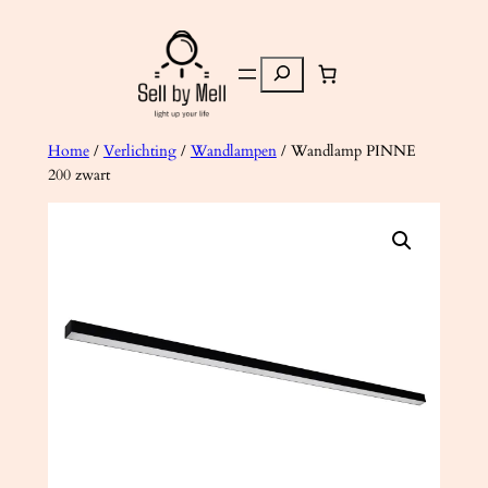
Ga
naar
Zoeken
de
inhoud
Home
/
Verlichting
/
Wandlampen
/ Wandlamp PINNE
200 zwart