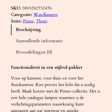
a
n
SKU:
5903282732476
d
Categorie:
Wandlampen
l
Serie:
Pinne
, 
Thoro
a
Beschrijving
m
p
Aanvullende informatie
P
Beoordelingen (0)
I
N
N
Functionaliteit in een stijlvol pakket
E
Voor op kantoor, voor thuis en voor het
2
thuiskantoor. Kies precies het licht dat u nodig
0
heeft. Maak kennis met de Pinne-collectie. Het is
0
een hele catalogus lampen waarmee u de
z
verlichtingsparameters nauwkeurig kunt
w
aanpassen aan uw interieur en unieke
a