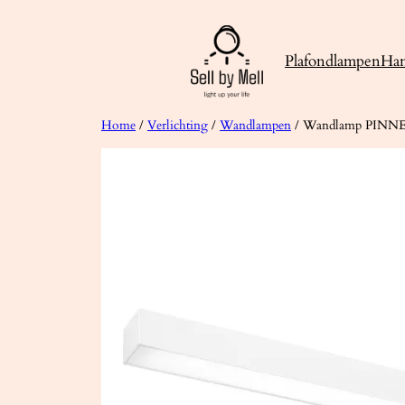
Ga
naar
Plafondlampen
Ha
de
inhoud
Home
/
Verlichting
/
Wandlampen
/ Wandlamp PINNE 