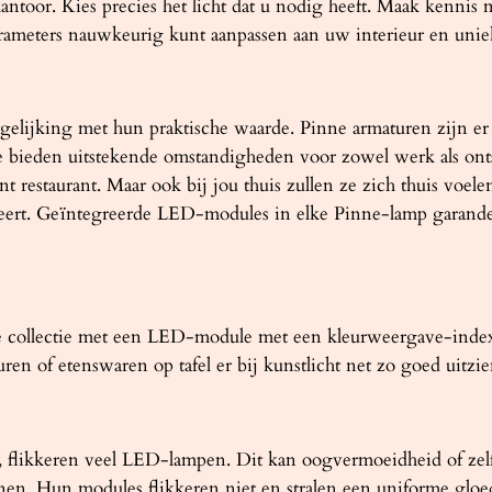
antoor. Kies precies het licht dat u nodig heeft. Maak kennis m
rameters nauwkeurig kunt aanpassen aan uw interieur en unie
gelijking met hun praktische waarde. Pinne armaturen zijn er 
ze bieden uitstekende omstandigheden voor zowel werk als on
nt restaurant. Maar ook bij jou thuis zullen ze zich thuis voe
eert. Geïntegreerde LED-modules in elke Pinne-lamp garander
ne collectie met een LED-module met een kleurweergave-index
n of etenswaren op tafel er bij kunstlicht net zo goed uitzien 
is, flikkeren veel LED-lampen. Dit kan oogvermoeidheid of ze
en. Hun modules flikkeren niet en stralen een uniforme gloed 