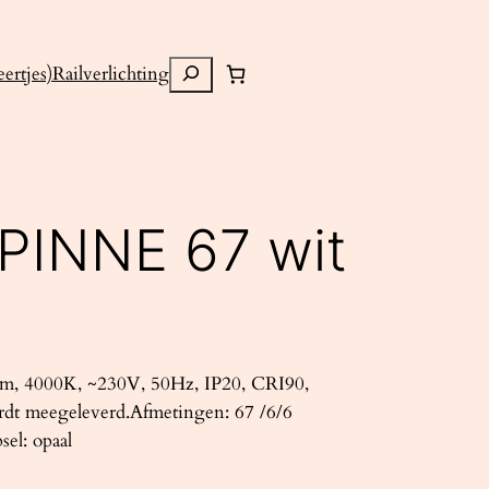
Zoeken
ertjes)
Railverlichting
PINNE 67 wit
m, 4000K, ~230V, 50Hz, IP20, CRI90,
rdt meegeleverd.Afmetingen: 67 /6/6
el: opaal