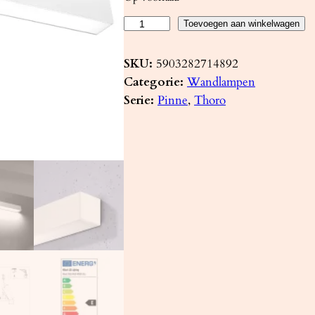
W
Toevoegen aan winkelwagen
a
n
SKU:
5903282714892
d
Categorie:
Wandlampen
l
Serie:
Pinne
, 
Thoro
a
m
p
P
I
N
N
E
6
7
w