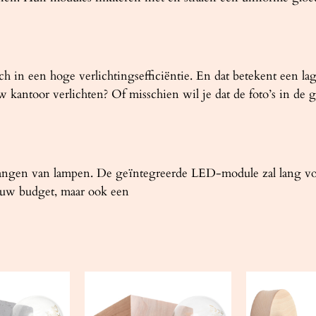
ch in een hoge verlichtingsefficiëntie. En dat betekent een la
antoor verlichten? Of misschien wil je dat de foto’s in de ga
ngen van lampen. De geïntegreerde LED-module zal lang voor 
or uw budget, maar ook een