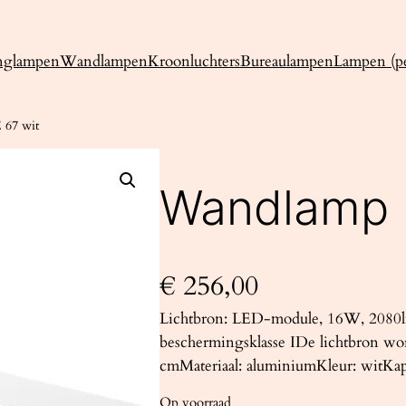
nglampen
Wandlampen
Kroonluchters
Bureaulampen
Lampen (pe
67 wit
Wandlamp 
€
256,00
Lichtbron: LED-module, 16W, 2080l
beschermingsklasse IDe lichtbron wo
cmMateriaal: aluminiumKleur: witKaps
Op voorraad