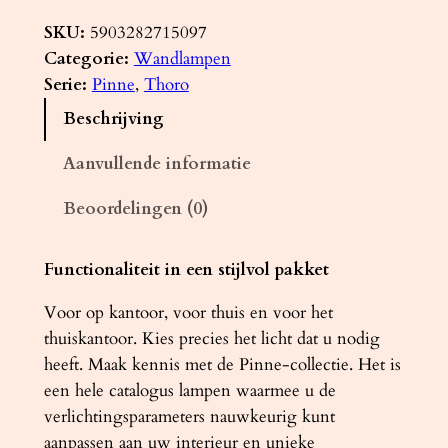
a
n
SKU:
5903282715097
d
Categorie:
Wandlampen
l
Serie:
Pinne
, 
Thoro
a
Beschrijving
m
p
Aanvullende informatie
P
Beoordelingen (0)
I
N
N
Functionaliteit in een stijlvol pakket
E
Voor op kantoor, voor thuis en voor het
9
thuiskantoor. Kies precies het licht dat u nodig
0
heeft. Maak kennis met de Pinne-collectie. Het is
g
een hele catalogus lampen waarmee u de
r
verlichtingsparameters nauwkeurig kunt
i
aanpassen aan uw interieur en unieke
j