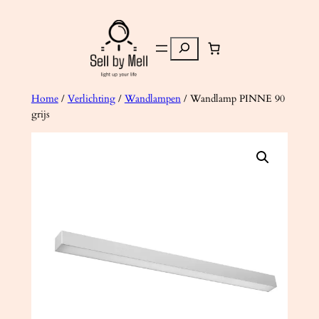
Ga
naar
Zoeken
de
inhoud
Home
/
Verlichting
/
Wandlampen
/ Wandlamp PINNE 90
grijs