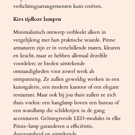
verlichtingsarrangementen kunt creëren.
s
a
Kies tijdloze lampen
a
n
Minimalistisch ontwerp verbleekt alleen in
t
vergelijking met hun praktische waarde. Pinne
a
armaturen zijn er in verschillende maten, kleuren
l
en kracht, maar ze hebben allemaal dezelfde
voordelen: ze bieden uitstekende
omstandigheden voor zowel werk als
ontspanning. Ze zullen geweldig werken in een
kunstgalerie, een modern kantoor of een elegant
restaurant. Maar ook bij jou thuis zullen ze zich
thuis voelen: een hanglamp boven een bureau of
een wandlamp die schilderijen in de gang
accentueert. Geïntegreerde LED-modules in elke
Pinne-lamp garanderen u efficiëntie,
duurzaamheid en uitstekende