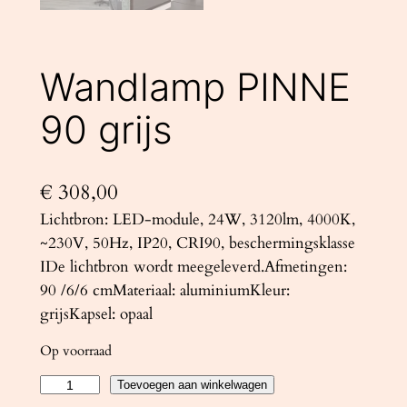
Wandlamp PINNE
90 grijs
€
308,00
Lichtbron: LED-module, 24W, 3120lm, 4000K,
~230V, 50Hz, IP20, CRI90, beschermingsklasse
IDe lichtbron wordt meegeleverd.Afmetingen:
90 /6/6 cmMateriaal: aluminiumKleur:
grijsKapsel: opaal
Op voorraad
W
Toevoegen aan winkelwagen