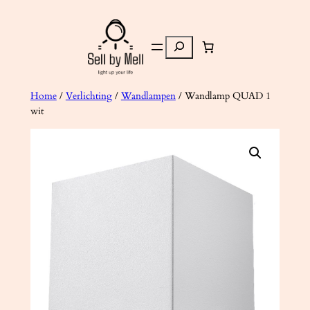
Ga
naar
Zoeken
de
inhoud
Home
/
Verlichting
/
Wandlampen
/ Wandlamp QUAD 1
wit