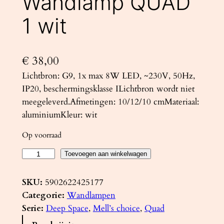
Wandlamp QUAD
1 wit
€
38,00
Lichtbron: G9, 1x max 8W LED, ~230V, 50Hz,
IP20, beschermingsklasse ILichtbron wordt niet
meegeleverd.Afmetingen: 10/12/10 cmMateriaal:
aluminiumKleur: wit
Op voorraad
W
Toevoegen aan winkelwagen
a
n
SKU:
5902622425177
d
Categorie:
Wandlampen
l
Serie:
Deep Space
, 
Mell’s choice
, 
Quad
a