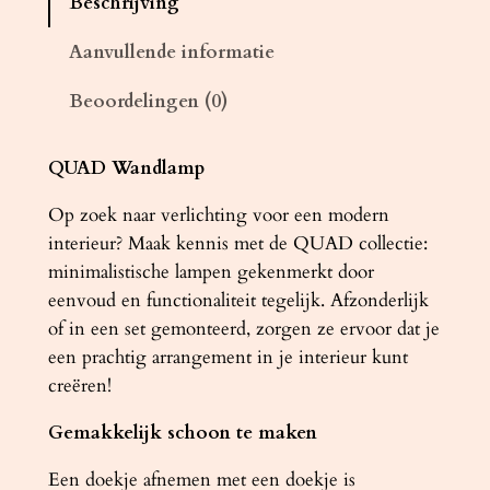
Beschrijving
m
p
Aanvullende informatie
Q
Beoordelingen (0)
U
A
D
QUAD Wandlamp
1
Op zoek naar verlichting voor een modern
w
interieur? Maak kennis met de QUAD collectie:
i
minimalistische lampen gekenmerkt door
t
eenvoud en functionaliteit tegelijk. Afzonderlijk
a
of in een set gemonteerd, zorgen ze ervoor dat je
a
een prachtig arrangement in je interieur kunt
n
creëren!
t
a
Gemakkelijk schoon te maken
l
Een doekje afnemen met een doekje is