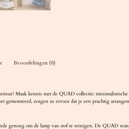
w
a
r
t
a
a
n
t
e
Beoordelingen (0)
a
l
terieur? Maak kennis met de QUAD collectie: minimalistisc
n set gemonteerd, zorgen ze ervoor dat je een prachtig arrangem
ende genoeg om de lamp van stof te reinigen. De QUAD wand