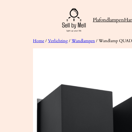
Ga
naar
Plafondlampen
Ha
de
inhoud
Home
/
Verlichting
/
Wandlampen
/ Wandlamp QUAD 