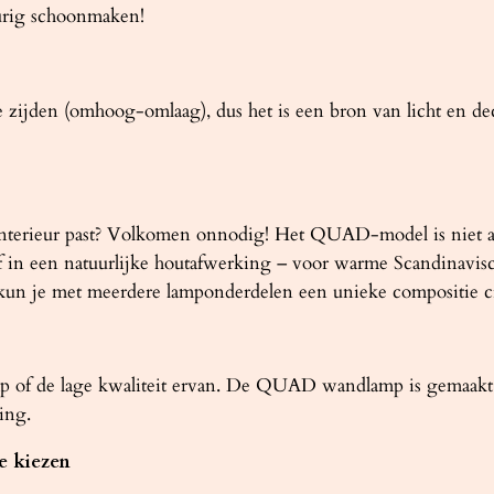
urig schoonmaken!
e zijden (omhoog-omlaag), dus het is een bron van licht en dec
erieur past? Volkomen onnodig! Het QUAD-model is niet allee
 of in een natuurlijke houtafwerking – voor warme Scandinavis
aat kun je met meerdere lamponderdelen een unieke compositie c
p of de lage kwaliteit ervan. De QUAD wandlamp is gemaakt
ing.
e kiezen