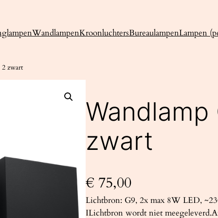
nglampen
Wandlampen
Kroonluchters
Bureaulampen
Lampen (pe
2 zwart
Wandlamp
zwart
€
75,00
Lichtbron: G9, 2x max 8W LED, ~230
ILichtbron wordt niet meegeleverd.A