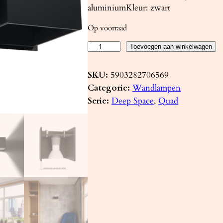
aluminiumKleur: zwart
Op voorraad
W
Toevoegen aan winkelwagen
a
n
SKU:
5903282706569
d
Categorie:
Wandlampen
l
Serie:
Deep Space
, 
Quad
a
m
p
Q
U
A
D
2
z