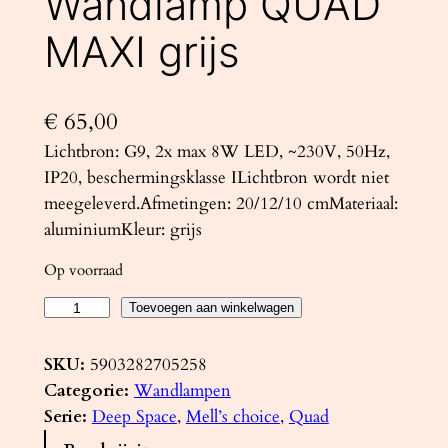
Wandlamp QUAD
MAXI grijs
€
65,00
Lichtbron: G9, 2x max 8W LED, ~230V, 50Hz,
IP20, beschermingsklasse ILichtbron wordt niet
meegeleverd.Afmetingen: 20/12/10 cmMateriaal:
aluminiumKleur: grijs
Op voorraad
W
Toevoegen aan winkelwagen
a
n
SKU:
5903282705258
d
Categorie:
Wandlampen
l
Serie:
Deep Space
, 
Mell’s choice
, 
Quad
a