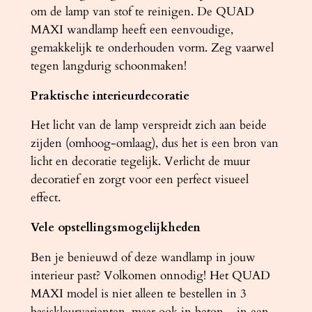
n
om de lamp van stof te reinigen. De QUAD
t
MAXI wandlamp heeft een eenvoudige,
a
gemakkelijk te onderhouden vorm. Zeg vaarwel
l
tegen langdurig schoonmaken!
Praktische interieurdecoratie
Het licht van de lamp verspreidt zich aan beide
zijden (omhoog-omlaag), dus het is een bron van
licht en decoratie tegelijk. Verlicht de muur
decoratief en zorgt voor een perfect visueel
effect.
Vele opstellingsmogelijkheden
Ben je benieuwd of deze wandlamp in jouw
interieur past? Volkomen onnodig! Het QUAD
MAXI model is niet alleen te bestellen in 3
basiskleurvarianten, maar ook in beton – in een