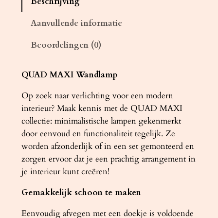
Beschrijving
m
p
Aanvullende informatie
Q
Beoordelingen (0)
U
A
D
QUAD MAXI Wandlamp
M
Op zoek naar verlichting voor een modern
A
interieur? Maak kennis met de QUAD MAXI
X
collectie: minimalistische lampen gekenmerkt
I
door eenvoud en functionaliteit tegelijk. Ze
g
worden afzonderlijk of in een set gemonteerd en
r
zorgen ervoor dat je een prachtig arrangement in
i
je interieur kunt creëren!
j
s
Gemakkelijk schoon te maken
a
a
Eenvoudig afvegen met een doekje is voldoende