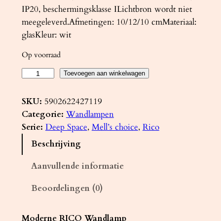
IP20, beschermingsklasse ILichtbron wordt niet
meegeleverd.Afmetingen: 10/12/10 cmMateriaal:
glasKleur: wit
Op voorraad
W
Toevoegen aan winkelwagen
a
n
SKU:
5902622427119
d
Categorie:
Wandlampen
l
Serie:
Deep Space
, 
Mell’s choice
, 
Rico
a
Beschrijving
m
p
Aanvullende informatie
R
Beoordelingen (0)
I
C
O
Moderne RICO Wandlamp