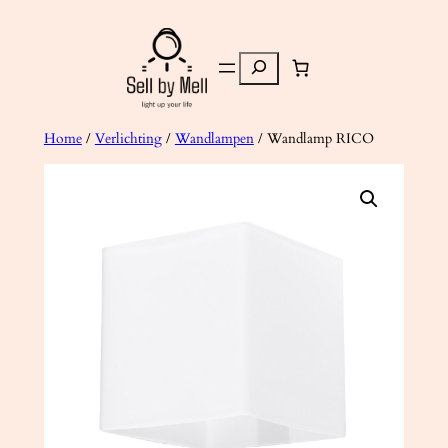
Ga
naar
Zoeken
de
inhoud
Home
/
Verlichting
/
Wandlampen
/ Wandlamp RICO