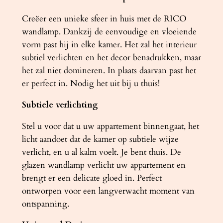
a
Creëer een unieke sfeer in huis met de RICO
a
wandlamp. Dankzij de eenvoudige en vloeiende
n
vorm past hij in elke kamer. Het zal het interieur
t
subtiel verlichten en het decor benadrukken, maar
a
het zal niet domineren. In plaats daarvan past het
l
er perfect in. Nodig het uit bij u thuis!
Subtiele verlichting
Stel u voor dat u uw appartement binnengaat, het
licht aandoet dat de kamer op subtiele wijze
verlicht, en u al kalm voelt. Je bent thuis. De
glazen wandlamp verlicht uw appartement en
brengt er een delicate gloed in. Perfect
ontworpen voor een langverwacht moment van
ontspanning.