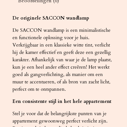
Beoordelingen (0)
A
C
C
De originele SACCON wandlamp
O
De SACCON wandlamp is een minimalistische
N
en functionele oplossing voor je huis.
w
Verkrijgbaar in een klassieke witte tint, verlicht
i
hij de kamer effectief en geeft deze een gezellig
t
karakter. Afhankelijk van waar je de lamp plaatst,
a
kun je een heel ander effect creëren! Het werkt
a
goed als gangverlichting, als manier om een ​​
n
muur te accentueren, of als bron van zacht licht,
t
perfect om te ontspannen.
a
l
Een consistente stijl in het hele appartement
Stel je voor dat de belangrijkste punten van je
appartement gewoonweg perfect verlicht zijn.