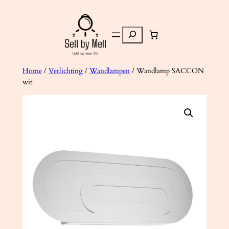
Ga
naar
Zoeken
de
inhoud
Home
/
Verlichting
/
Wandlampen
/ Wandlamp SACCON
wit