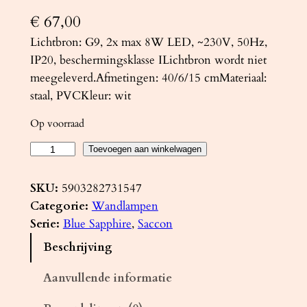
€
67,00
Lichtbron: G9, 2x max 8W LED, ~230V, 50Hz,
IP20, beschermingsklasse ILichtbron wordt niet
meegeleverd.Afmetingen: 40/6/15 cmMateriaal:
staal, PVCKleur: wit
Op voorraad
W
Toevoegen aan winkelwagen
a
n
SKU:
5903282731547
d
Categorie:
Wandlampen
l
Serie:
Blue Sapphire
, 
Saccon
a
Beschrijving
m
p
Aanvullende informatie
S