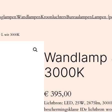
nglampen
Wandlampen
Kroonluchters
Bureaulampen
Lampen (pe
L wit 3000K
Wandlamp 
3000K
€
395,00
Lichtbron: LED, 25W, 2875lm, 3000
beschermingsklasse IDe lichtbron wo