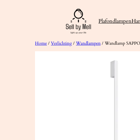
Ga
naar
Plafondlampen
Ha
de
inhoud
Home
/
Verlichting
/
Wandlampen
/ Wandlamp SAPPO 