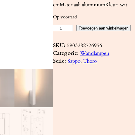
cmMateriaal: aluminiumKleur: wit
Op voorraad
W
Toevoegen aan winkelwagen
a
n
SKU:
5903282726956
d
Categorie:
Wandlampen
l
Serie:
Sappo
, 
Thoro
a
m
p
S
A
P
P
O
L