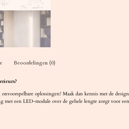
w
i
t
3
0
0
0
K
e
Beoordelingen (0)
a
a
n
erieurs?
t
a
van onvoorspelbare oplossingen? Maak dan kennis met de desi
l
ng met een LED-module over de gehele lengte zorgt voor een v