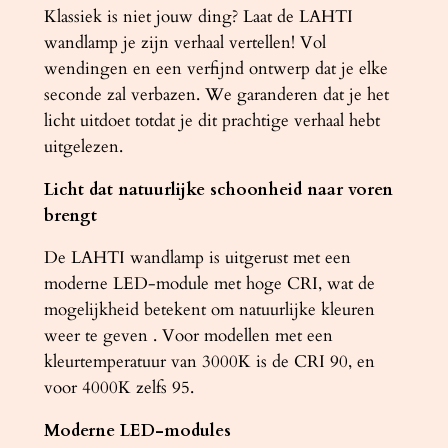
K
Klassiek is niet jouw ding? Laat de LAHTI
a
wandlamp je zijn verhaal vertellen! Vol
a
wendingen en een verfijnd ontwerp dat je elke
n
seconde zal verbazen. We garanderen dat je het
t
licht uitdoet totdat je dit prachtige verhaal hebt
a
uitgelezen.
l
Licht dat natuurlijke schoonheid naar voren
brengt
De LAHTI wandlamp is uitgerust met een
moderne LED-module met hoge CRI, wat de
mogelijkheid betekent om natuurlijke kleuren
weer te geven . Voor modellen met een
kleurtemperatuur van 3000K is de CRI 90, en
voor 4000K zelfs 95.
Moderne LED-modules