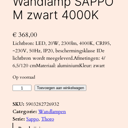
Wandlamp SAPPO
M zwart 4000K
€
368,00
Lichtbron: LED, 20W, 2300lm, 4000K, CRI95,
~230V, 50Hz, IP20, beschermingsklasse IDe
lichtbron wordt meegeleverd.Afmetingen: 4/
6,5/120 cmMateriaal: aluminiumKleur: zwart
Op voorraad
W
Toevoegen aan winkelwagen
a
n
SKU:
5903282726932
d
Categorie:
Wandlampen
l
Serie:
Sappo
, 
Thoro
a