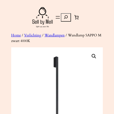
Ga
naar
Zoeken
de
inhoud
Home
/
Verlichting
/
Wandlampen
/ Wandlamp SAPPO M
zwart 4000K