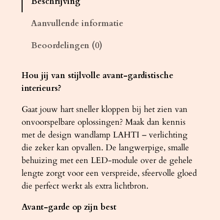
Beschrijving
m
p
Aanvullende informatie
S
Beoordelingen (0)
A
P
P
Hou jij van stijlvolle avant-gardistische
O
interieurs?
M
Gaat jouw hart sneller kloppen bij het zien van
z
onvoorspelbare oplossingen? Maak dan kennis
w
met de design wandlamp LAHTI – verlichting
a
die zeker kan opvallen. De langwerpige, smalle
r
behuizing met een LED-module over de gehele
t
lengte zorgt voor een verspreide, sfeervolle gloed
4
die perfect werkt als extra lichtbron.
0
0
Avant-garde op zijn best
0