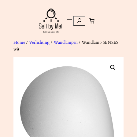
Ga
naar
Zoeken
de
inhoud
Home
/
Verlichting
/
Wandlampen
/ Wandlamp SENSES
wit