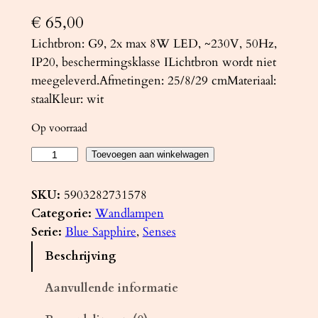
€
65,00
Lichtbron: G9, 2x max 8W LED, ~230V, 50Hz,
IP20, beschermingsklasse ILichtbron wordt niet
meegeleverd.Afmetingen: 25/8/29 cmMateriaal:
staalKleur: wit
Op voorraad
W
Toevoegen aan winkelwagen
a
n
SKU:
5903282731578
d
Categorie:
Wandlampen
l
Serie:
Blue Sapphire
, 
Senses
a
Beschrijving
m
p
Aanvullende informatie
S