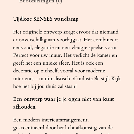
Beoordelingen (0)
E
N
S
Tijdloze SENSES wandlamp
E
Het originele ontwerp zorgt ervoor dat niemand
S
er onverschillig aan voorbijgaat. Het combineert
w
eenvoud, elegantie en een vleugje speelse vorm.
i
Perfect voor uw muur. Het verlicht de kamer en
t
geeft het een unieke sfeer. Het is ook een
a
decoratie op zichzelf, vooral voor moderne
a
interieurs – minimalistisch of industriële stijl. Kijk
n
hoe het bij jou thuis zal staan!
t
a
Een ontwerp waar je je ogen niet van kunt
l
afhouden
Een modern interieurarrangement,
geaccentueerd door het licht afkomstig van de