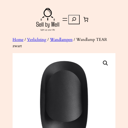
Ga
naar
Zoeken
de
inhoud
Home
/
Verlichting
/
Wandlampen
/ Wandlamp TEAR
zwart