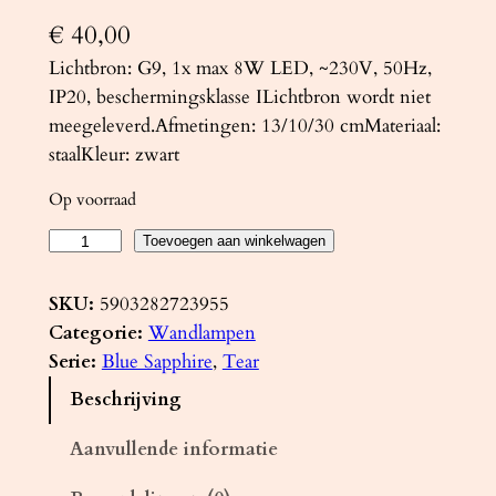
€
40,00
Lichtbron: G9, 1x max 8W LED, ~230V, 50Hz,
IP20, beschermingsklasse ILichtbron wordt niet
meegeleverd.Afmetingen: 13/10/30 cmMateriaal:
staalKleur: zwart
Op voorraad
W
Toevoegen aan winkelwagen
a
n
SKU:
5903282723955
d
Categorie:
Wandlampen
l
Serie:
Blue Sapphire
, 
Tear
a
Beschrijving
m
p
Aanvullende informatie
T