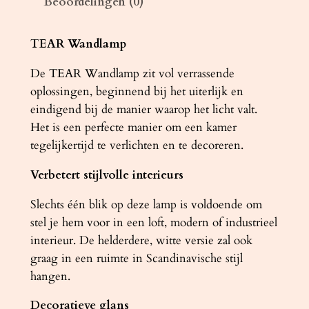
Beoordelingen (0)
E
A
R
TEAR Wandlamp
z
De TEAR Wandlamp zit vol verrassende
w
oplossingen, beginnend bij het uiterlijk en
a
eindigend bij de manier waarop het licht valt.
r
Het is een perfecte manier om een ​​kamer
t
tegelijkertijd te verlichten en te decoreren.
a
a
Verbetert stijlvolle interieurs
n
t
Slechts één blik op deze lamp is voldoende om
a
stel je hem voor in een loft, modern of industrieel
l
interieur. De helderdere, witte versie zal ook
graag in een ruimte in Scandinavische stijl
hangen.
Decoratieve glans