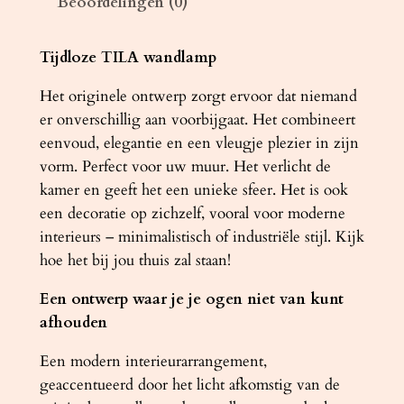
Beoordelingen (0)
I
L
A
Tijdloze TILA wandlamp
4
Het originele ontwerp zorgt ervoor dat niemand
0
er onverschillig aan voorbijgaat. Het combineert
w
eenvoud, elegantie en een vleugje plezier in zijn
i
vorm. Perfect voor uw muur. Het verlicht de
t
kamer en geeft het een unieke sfeer. Het is ook
a
een decoratie op zichzelf, vooral voor moderne
a
interieurs – minimalistisch of industriële stijl. Kijk
n
hoe het bij jou thuis zal staan!
t
a
Een ontwerp waar je je ogen niet van kunt
l
afhouden
Een modern interieurarrangement,
geaccentueerd door het licht afkomstig van de