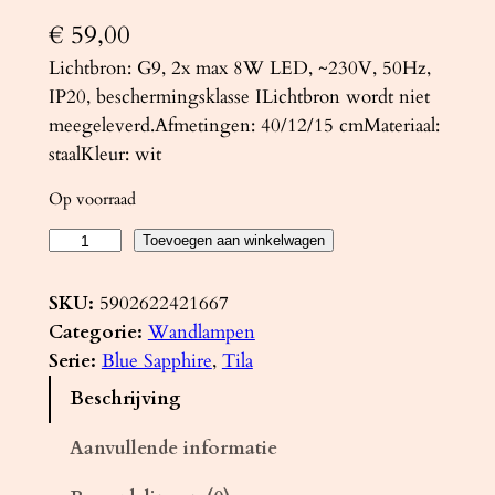
€
59,00
Lichtbron: G9, 2x max 8W LED, ~230V, 50Hz,
IP20, beschermingsklasse ILichtbron wordt niet
meegeleverd.Afmetingen: 40/12/15 cmMateriaal:
staalKleur: wit
Op voorraad
W
Toevoegen aan winkelwagen
a
n
SKU:
5902622421667
d
Categorie:
Wandlampen
l
Serie:
Blue Sapphire
, 
Tila
a
Beschrijving
m
p
Aanvullende informatie
T