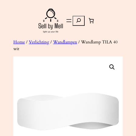
Ga
naar
Zoeken
de
inhoud
Home
/
Verlichting
/
Wandlampen
/ Wandlamp TILA 40
wit