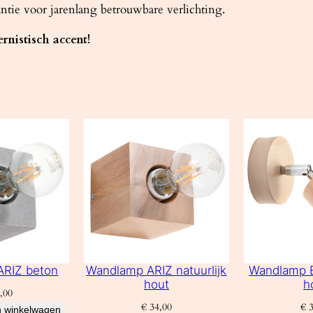
ntie voor jarenlang betrouwbare verlichting.
nistisch accent!
ARIZ beton
Wandlamp ARIZ natuurlijk
Wandlamp B
hout
h
,00
€
34,00
€
3
 winkelwagen