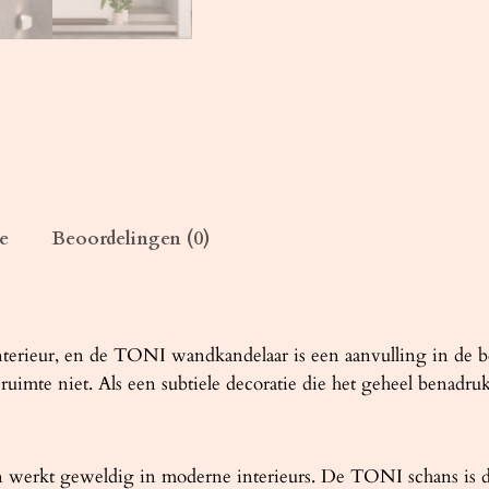
a
n
t
a
l
e
Beoordelingen (0)
erieur, en de TONI wandkandelaar is een aanvulling in de bes
imte niet. Als een subtiele decoratie die het geheel benadrukt, 
n werkt geweldig in moderne interieurs. De TONI schans is de 