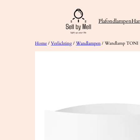
Ga
naar
Plafondlampen
Ha
de
inhoud
Home
/
Verlichting
/
Wandlampen
/ Wandlamp TONI 