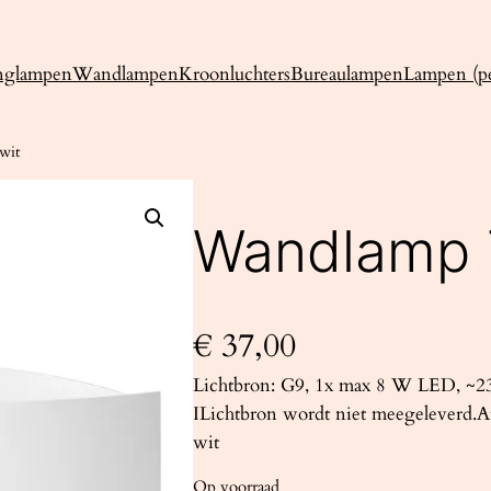
nglampen
Wandlampen
Kroonluchters
Bureaulampen
Lampen (pe
wit
Wandlamp 
€
37,00
Lichtbron: G9, 1x max 8 W LED, ~23
ILichtbron wordt niet meegeleverd.Af
wit
Op voorraad