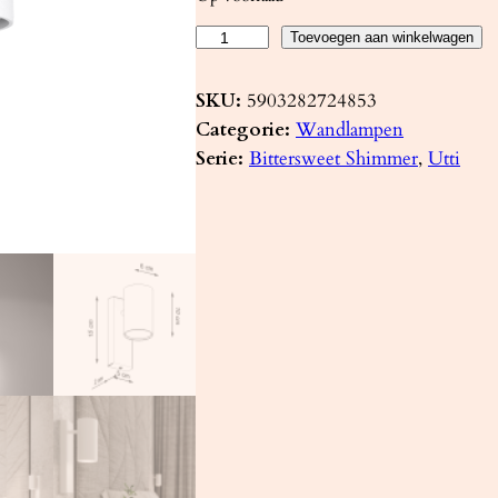
W
Toevoegen aan winkelwagen
a
n
SKU:
5903282724853
d
Categorie:
Wandlampen
l
Serie:
Bittersweet Shimmer
, 
Utti
a
m
p
U
T
T
I
w
i
t
a