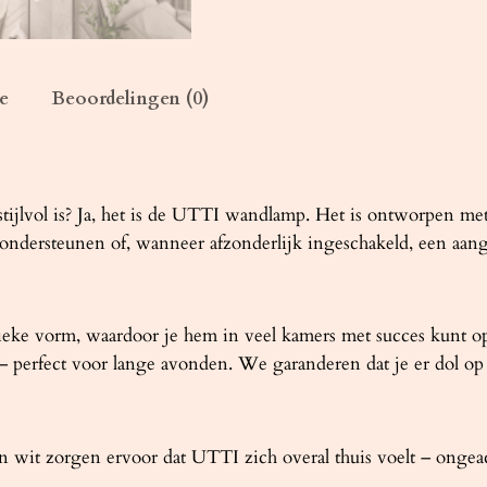
a
n
t
a
e
Beoordelingen (0)
l
s stijlvol is? Ja, het is de UTTI wandlamp. Het is ontworpen me
on ondersteunen of, wanneer afzonderlijk ingeschakeld, een aan
ieke vorm, waardoor je hem in veel kamers met succes kunt o
 – perfect voor lange avonden. We garanderen dat je er dol op 
n wit zorgen ervoor dat UTTI zich overal thuis voelt – ongeach