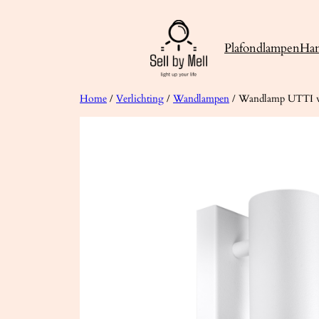
Ga
naar
Plafondlampen
Ha
de
inhoud
Home
/
Verlichting
/
Wandlampen
/ Wandlamp UTTI 