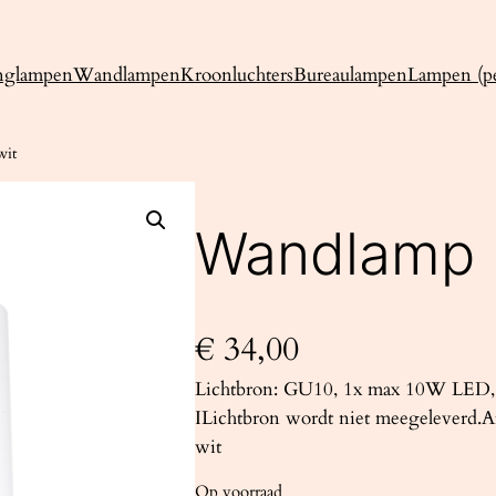
nglampen
Wandlampen
Kroonluchters
Bureaulampen
Lampen (pe
wit
Wandlamp 
€
34,00
Lichtbron: GU10, 1x max 10W LED, 
ILichtbron wordt niet meegeleverd.Af
wit
Op voorraad