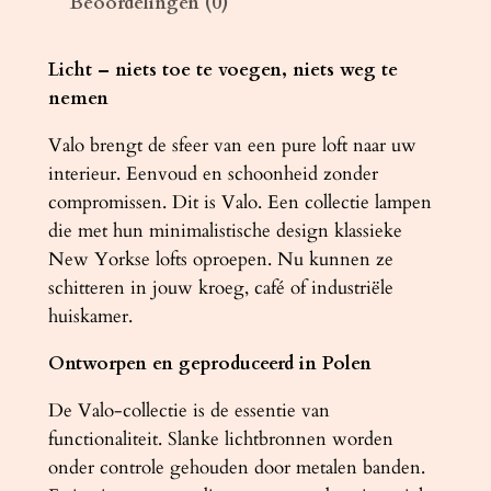
Beoordelingen (0)
A
L
O
Licht – niets toe te voegen, niets weg te
z
nemen
w
Valo brengt de sfeer van een pure loft naar uw
a
interieur. Eenvoud en schoonheid zonder
r
compromissen. Dit is Valo. Een collectie lampen
t
die met hun minimalistische design klassieke
a
New Yorkse lofts oproepen. Nu kunnen ze
a
schitteren in jouw kroeg, café of industriële
n
huiskamer.
t
a
Ontworpen en geproduceerd in Polen
l
De Valo-collectie is de essentie van
functionaliteit. Slanke lichtbronnen worden
onder controle gehouden door metalen banden.