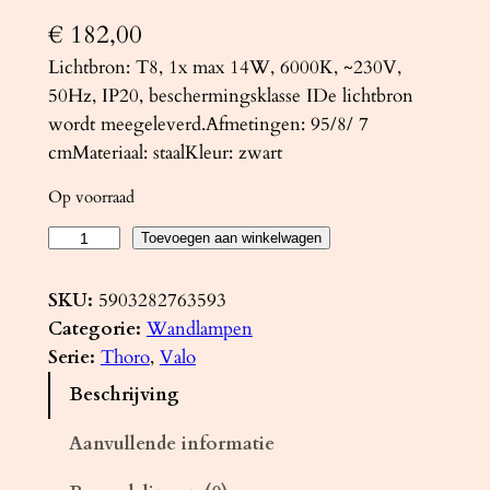
€
182,00
Lichtbron: T8, 1x max 14W, 6000K, ~230V,
50Hz, IP20, beschermingsklasse IDe lichtbron
wordt meegeleverd.Afmetingen: 95/8/ 7
cmMateriaal: staalKleur: zwart
Op voorraad
W
Toevoegen aan winkelwagen
a
n
SKU:
5903282763593
d
Categorie:
Wandlampen
l
Serie:
Thoro
, 
Valo
a
Beschrijving
m
p
Aanvullende informatie
V