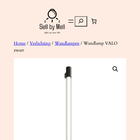
Ga
naar
Zoeken
de
inhoud
Home
/
Verlichting
/
Wandlampen
/ Wandlamp VALO
zwart