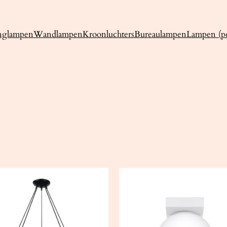
nglampen
Wandlampen
Kroonluchters
Bureaulampen
Lampen (pe