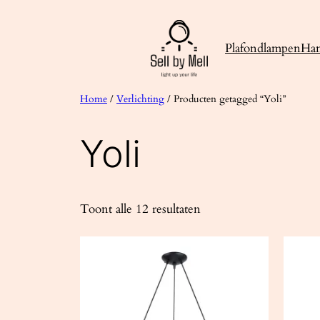
Ga
naar
Plafondlampen
Ha
de
inhoud
Home
/
Verlichting
/ Producten getagged “Yoli”
Yoli
Toont alle 12 resultaten