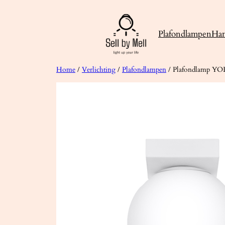
Ga
naar
Plafondlampen
Ha
de
inhoud
Home
/
Verlichting
/
Plafondlampen
/ Plafondlamp YOL