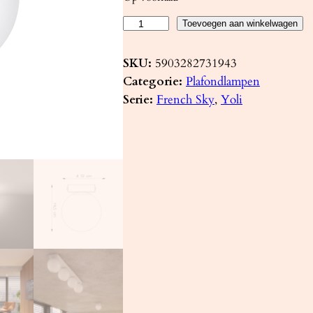
P
Toevoegen aan winkelwagen
l
a
SKU:
5903282731943
f
Categorie:
Plafondlampen
o
Serie:
French Sky
, 
Yoli
n
d
l
a
m
p
Y
O
L
I
1