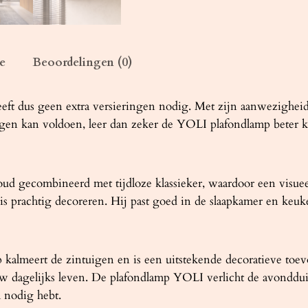
w
i
t
a
e
Beoordelingen (0)
a
n
ft dus geen extra versieringen nodig. Met zijn aanwezigheid v
t
ngen kan voldoen, leer dan zeker de YOLI plafondlamp beter 
a
l
d gecombineerd met tijdloze klassieker, waardoor een visueel e
uis prachtig decoreren. Hij past goed in de slaapkamer en ke
almeert de zintuigen en is een uitstekende decoratieve toevo
w dagelijks leven. De plafondlamp YOLI verlicht de avondduis
 nodig hebt.