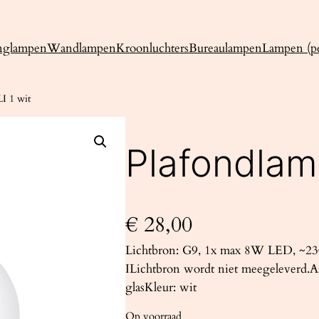
nglampen
Wandlampen
Kroonluchters
Bureaulampen
Lampen (pe
I 1 wit
Plafondlam
€
28,00
Lichtbron: G9, 1x max 8W LED, ~230
ILichtbron wordt niet meegeleverd.Af
glasKleur: wit
Op voorraad