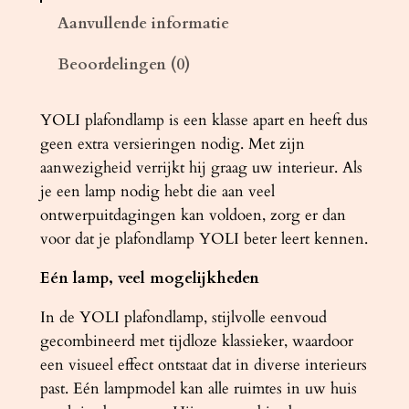
c
Aanvullende informatie
h
Beoordelingen (0)
t
e
r
YOLI plafondlamp is een klasse apart en heeft dus
Y
geen extra versieringen nodig. Met zijn
O
aanwezigheid verrijkt hij graag uw interieur. Als
L
je een lamp nodig hebt die aan veel
I
ontwerpuitdagingen kan voldoen, zorg er dan
3
voor dat je plafondlamp YOLI beter leert kennen.
a
Eén lamp, veel mogelijkheden
a
n
In de YOLI plafondlamp, stijlvolle eenvoud
t
gecombineerd met tijdloze klassieker, waardoor
a
een visueel effect ontstaat dat in diverse interieurs
l
past. Eén lampmodel kan alle ruimtes in uw huis