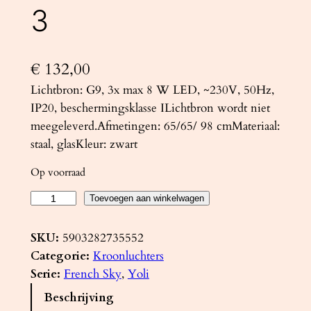
3
€
132,00
Lichtbron: G9, 3x max 8 W LED, ~230V, 50Hz,
IP20, beschermingsklasse ILichtbron wordt niet
meegeleverd.Afmetingen: 65/65/ 98 cmMateriaal:
staal, glasKleur: zwart
Op voorraad
K
Toevoegen aan winkelwagen
r
o
SKU:
5903282735552
o
Categorie:
Kroonluchters
n
Serie:
French Sky
, 
Yoli
l
Beschrijving
u