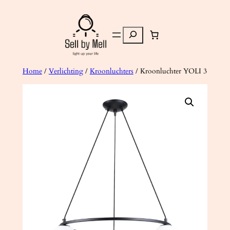
Ga
naar
Zoeken
de
inhoud
Home
/
Verlichting
/
Kroonluchters
/ Kroonluchter YOLI 3