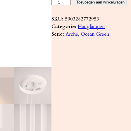
H
Toevoegen aan winkelwagen
a
n
SKU:
5903282772953
g
Categorie:
Hanglampen
l
Serie:
Arche
, 
Ocean Green
a
m
p
A
R
C
H
E
3
P
w
i