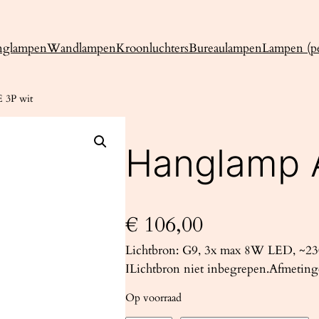
nglampen
Wandlampen
Kroonluchters
Bureaulampen
Lampen (pe
 3P wit
Hanglamp 
€
106,00
Lichtbron: G9, 3x max 8W LED, ~230
ILichtbron niet inbegrepen.Afmetinge
Op voorraad