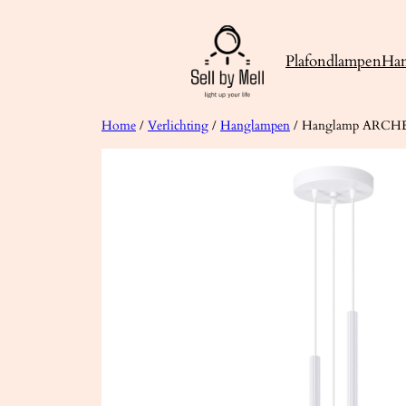
Ga
naar
Plafondlampen
Ha
de
inhoud
Home
/
Verlichting
/
Hanglampen
/ Hanglamp ARCHE