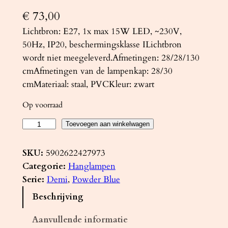
€
73,00
Lichtbron: E27, 1x max 15W LED, ~230V,
50Hz, IP20, beschermingsklasse ILichtbron
wordt niet meegeleverd.Afmetingen: 28/28/130
cmAfmetingen van de lampenkap: 28/30
cmMateriaal: staal, PVCKleur: zwart
Op voorraad
H
Toevoegen aan winkelwagen
a
n
SKU:
5902622427973
g
Categorie:
Hanglampen
l
Serie:
Demi
, 
Powder Blue
a
Beschrijving
m
p
Aanvullende informatie