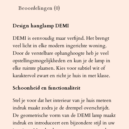
D
Beoordelingen (0)
E
M
I
Design hanglamp DEMI
z
DEMI is eenvoudig maar verfijnd. Het brengt
w
veel licht in elke modern ingerichte woning.
a
Door de verstelbare ophanghoogte heb je veel
r
opstellingsmogelijkheden en kun je de lamp in
t
elke ruimte plaatsen. Kies voor subtiel wit of
a
karaktervol zwart en richt je huis in met klasse.
a
n
Schoonheid en functionaliteit
t
a
Stel je voor dat het interieur van je huis meteen
l
indruk maakt zodra je de drempel overschrijdt.
De geometrische vorm van de DEMI lamp maakt
indruk en introduceert een bijzondere stijl in uw