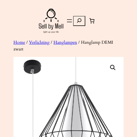
Ga
naar
Zoeken
de
inhoud
Home
/
Verlichting
/
Hanglampen
/ Hanglamp DEMI
zwart