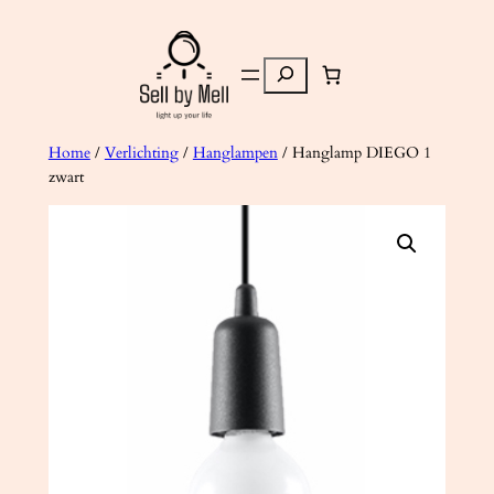
Ga
naar
Zoeken
de
inhoud
Home
/
Verlichting
/
Hanglampen
/ Hanglamp DIEGO 1
zwart