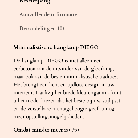
Beschrijving
m
p
Aanvullende informatie
D
Beoordelingen (0)
I
E
G
Minimalistische hanglamp DIEGO
O
De hanglamp DIEGO is niet alleen een
1
eerbetoon aan de uitvinder van de gloeilamp,
z
maar ook aan de beste minimalistische tradities.
w
Het brengt een licht en tijdloos design in uw
a
interieur. Dankzij het brede kleurengamma kunt
r
u het model kiezen dat het beste bij uw stijl past,
t
en de verstelbare montagehoogte geeft u nog
a
meer opstellingsmogelijkheden.
a
n
Omdat minder meer is
< /p>
t