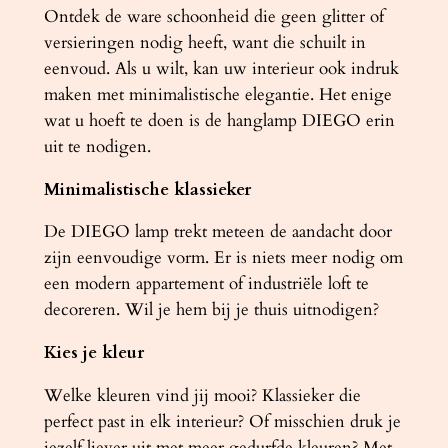
a
Ontdek de ware schoonheid die geen glitter of
l
versieringen nodig heeft, want die schuilt in
eenvoud. Als u wilt, kan uw interieur ook indruk
maken met minimalistische elegantie. Het enige
wat u hoeft te doen is de hanglamp DIEGO erin
uit te nodigen.
Minimalistische klassieker
De DIEGO lamp trekt meteen de aandacht door
zijn eenvoudige vorm. Er is niets meer nodig om
een ​​modern appartement of industriële loft te
decoreren. Wil je hem bij je thuis uitnodigen?
Kies je kleur
Welke kleuren vind jij mooi? Klassieker die
perfect past in elk interieur? Of misschien druk je
jezelf liever uit met meer gedurfde kleuren? Met