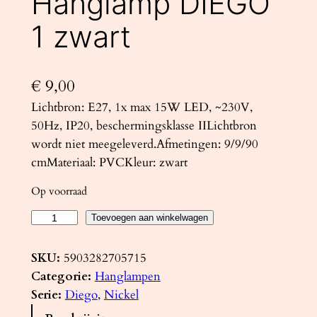
Hanglamp DIEGO
1 zwart
€
9,00
Lichtbron: E27, 1x max 15W LED, ~230V,
50Hz, IP20, beschermingsklasse IILichtbron
wordt niet meegeleverd.Afmetingen: 9/9/90
cmMateriaal: PVCKleur: zwart
Op voorraad
H
Toevoegen aan winkelwagen
a
n
SKU:
5903282705715
g
Categorie:
Hanglampen
l
Serie:
Diego
, 
Nickel
a