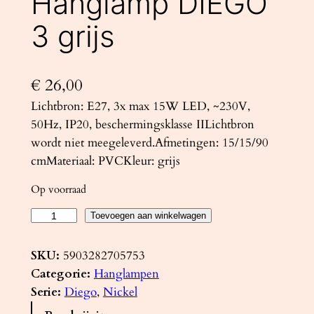
Hanglamp DIEGO
3 grijs
€
26,00
Lichtbron: E27, 3x max 15W LED, ~230V,
50Hz, IP20, beschermingsklasse IILichtbron
wordt niet meegeleverd.Afmetingen: 15/15/90
cmMateriaal: PVCKleur: grijs
Op voorraad
H
Toevoegen aan winkelwagen
a
n
SKU:
5903282705753
g
Categorie:
Hanglampen
l
Serie:
Diego
, 
Nickel
a