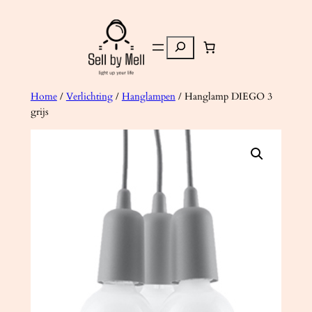
Ga
naar
Zoeken
de
inhoud
Home
/
Verlichting
/
Hanglampen
/ Hanglamp DIEGO 3
grijs