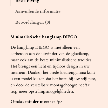
Beschrijving
m
p
Aanvullende informatie
D
Beoordelingen (0)
I
E
G
Minimalistische hanglamp DIEGO
O
De hanglamp DIEGO is niet alleen een
3
eerbetoon aan de uitvinder van de gloeilamp,
g
maar ook aan de beste minimalistische tradities.
r
Het brengt een licht en tijdloos design in uw
i
interieur. Dankzij het brede kleurengamma kunt
j
u een model kiezen dat het beste bij uw stijl past,
s
en door de verstelbare montagehoogte heeft u
a
nog meer opstellingsmogelijkheden.
a
n
Omdat minder meer is
< /p>
t