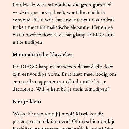
a
Ontdek de ware schoonheid die geen glitter of
l
versieringen nodig heeft, want die schuilt in
eenvoud. Als u wilt, kan uw interieur ook indruk
maken met minimalistische elegantie. Het enige
wat u hoeft te doen is de hanglamp DIEGO erin
uit te nodigen.
Minimalistische klassieker
De DIEGO lamp trekt meteen de aandacht door
zijn eenvoudige vorm. Er is niets meer nodig om
een ​​modern appartement of industriële loft te
decoreren. Wil je hem bij je thuis uitnodigen?
Kies je kleur
Welke kleuren vind jij mooi? Klassieker die
perfect past in elk interieur? Of misschien druk je
jezelf liever uit met meer gedurfde kleuren? Met