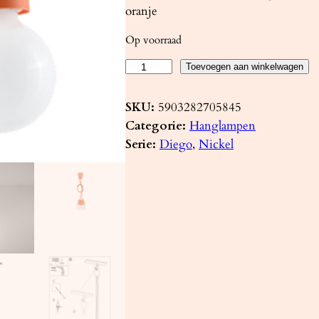
oranje
Op voorraad
H
Toevoegen aan winkelwagen
a
n
SKU:
5903282705845
g
Categorie:
Hanglampen
l
Serie:
Diego
, 
Nickel
a
m
p
D
I
E
G
O
3