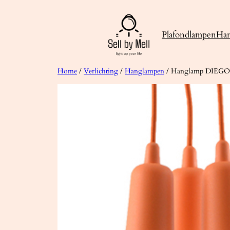
Ga
naar
Plafondlampen
Ha
de
inhoud
Home
/
Verlichting
/
Hanglampen
/ Hanglamp DIEGO 