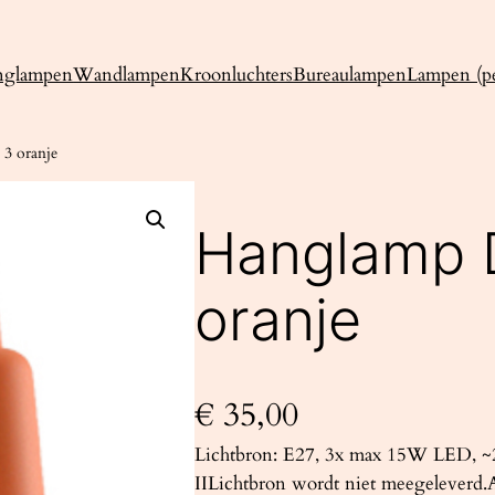
nglampen
Wandlampen
Kroonluchters
Bureaulampen
Lampen (pe
3 oranje
Hanglamp 
oranje
€
35,00
Lichtbron: E27, 3x max 15W LED, ~2
IILichtbron wordt niet meegeleverd