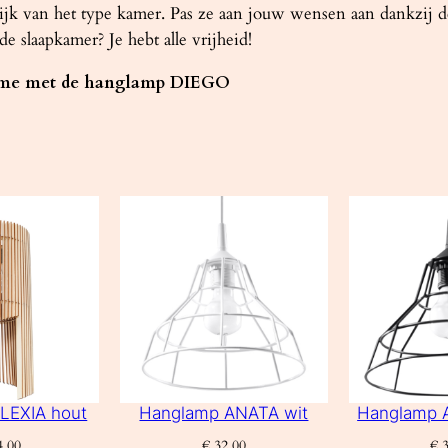
lijk van het type kamer. Pas ze aan jouw wensen aan dankzij d
 slaapkamer? Je hebt alle vrijheid!
isme met de hanglamp DIEGO
LEXIA hout
Hanglamp ANATA wit
Hanglamp 
,00
€
32,00
€
3