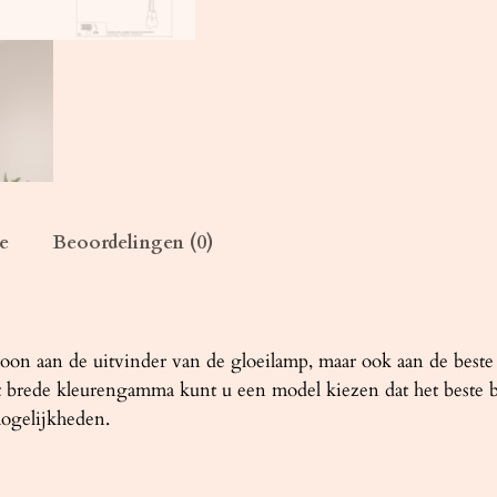
o
r
a
n
j
e
a
a
e
Beoordelingen (0)
n
t
a
l
n aan de uitvinder van de gloeilamp, maar ook aan de beste mi
t brede kleurengamma kunt u een model kiezen dat het beste bij
ogelijkheden.