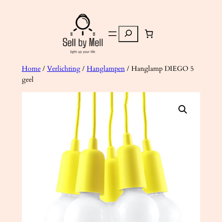
Ga
naar
Zoeken
de
inhoud
Home
/
Verlichting
/
Hanglampen
/ Hanglamp DIEGO 5
geel