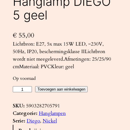
Hanglamp DIEGO
5 geel
€
55,00
Lichtbron: E27, 5x max 15W LED, ~230V,
50Hz, IP20, beschermingsklasse IILichtbron
wordt niet meegeleverd.Afmetingen: 25/25/90
cmMateriaal: PVCKleur: geel
Op voorraad
H
Toevoegen aan winkelwagen
a
n
SKU:
5903282705791
g
Categorie:
Hanglampen
l
Serie:
Diego
, 
Nickel
a