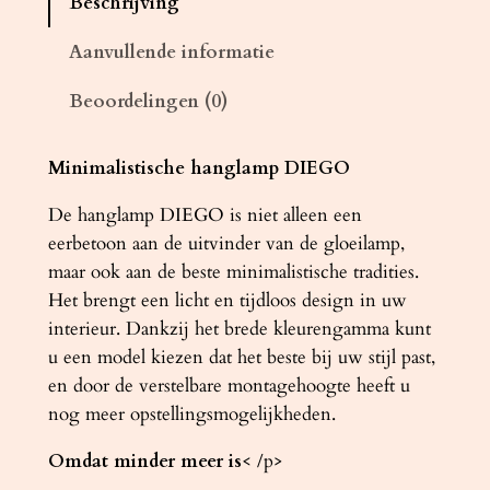
Beschrijving
m
p
Aanvullende informatie
D
Beoordelingen (0)
I
E
G
Minimalistische hanglamp DIEGO
O
De hanglamp DIEGO is niet alleen een
5
eerbetoon aan de uitvinder van de gloeilamp,
g
maar ook aan de beste minimalistische tradities.
e
Het brengt een licht en tijdloos design in uw
e
interieur. Dankzij het brede kleurengamma kunt
l
u een model kiezen dat het beste bij uw stijl past,
a
en door de verstelbare montagehoogte heeft u
a
nog meer opstellingsmogelijkheden.
n
t
Omdat minder meer is
< /p>
a