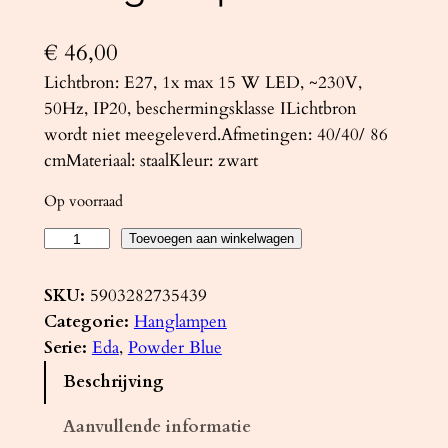
€
46,00
Lichtbron: E27, 1x max 15 W LED, ~230V,
50Hz, IP20, beschermingsklasse ILichtbron
wordt niet meegeleverd.Afmetingen: 40/40/ 86
cmMateriaal: staalKleur: zwart
Op voorraad
H
Toevoegen aan winkelwagen
a
n
SKU:
5903282735439
g
Categorie:
Hanglampen
l
Serie:
Eda
, 
Powder Blue
a
Beschrijving
m
p
Aanvullende informatie
E