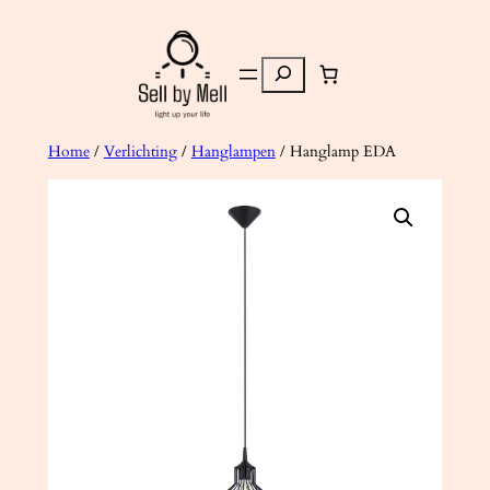
Ga
naar
Zoeken
de
inhoud
Home
/
Verlichting
/
Hanglampen
/ Hanglamp EDA