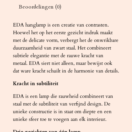
Beoordelingen (0)
D
A
a
EDA hanglamp is een creatie van contrasten.
a
Hoewel het op het eerste gezicht indruk maakt
n
met de delicate vorm, verbergt het de onwrikbare
t
duurzaamheid van zwart staal. Het combineert
a
subtiele elegantie met de rauwe kracht van
l
metaal. EDA siert niet alleen, maar bewijst ook
dat ware kracht schuilt in de harmonie van details.
Kracht in subtiliteit
EDA is een lamp die rauwheid combineert van
staal met de subtiliteit van verfijnd design. De
unieke constructie is in staat om diepte en een
unieke sfeer toe te voegen aan elk interieur.
Drie gezichten van één lamp