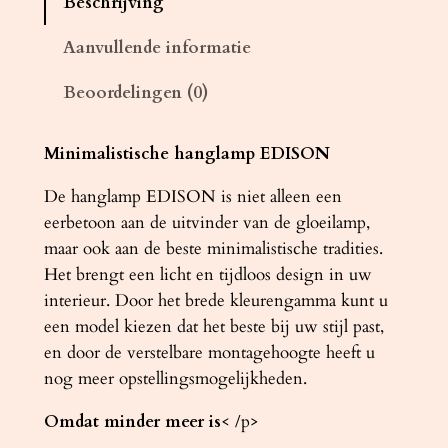
Beschrijving
m
p
Aanvullende informatie
E
Beoordelingen (0)
D
I
S
Minimalistische hanglamp EDISON
O
De hanglamp EDISON is niet alleen een
N
eerbetoon aan de uitvinder van de gloeilamp,
z
maar ook aan de beste minimalistische tradities.
w
Het brengt een licht en tijdloos design in uw
a
interieur. Door het brede kleurengamma kunt u
r
een model kiezen dat het beste bij uw stijl past,
t
en door de verstelbare montagehoogte heeft u
a
nog meer opstellingsmogelijkheden.
a
n
Omdat minder meer is
< /p>
t