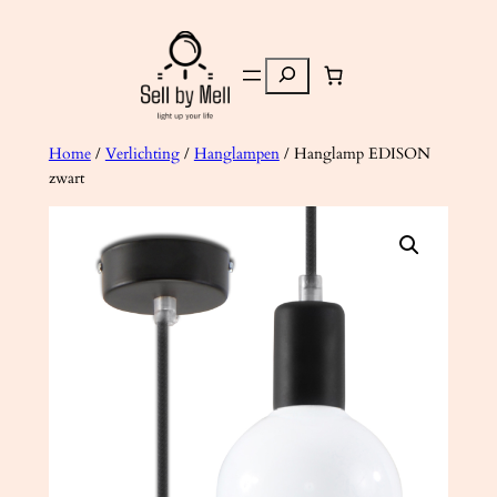
Ga
naar
Zoeken
de
inhoud
Home
/
Verlichting
/
Hanglampen
/ Hanglamp EDISON
zwart