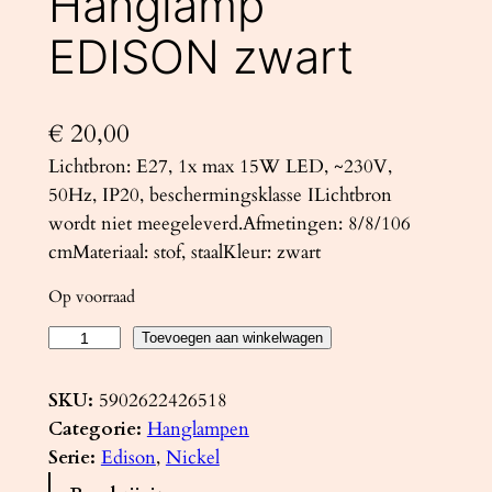
Hanglamp
EDISON zwart
€
20,00
Lichtbron: E27, 1x max 15W LED, ~230V,
50Hz, IP20, beschermingsklasse ILichtbron
wordt niet meegeleverd.Afmetingen: 8/8/106
cmMateriaal: stof, staalKleur: zwart
Op voorraad
H
Toevoegen aan winkelwagen
a
n
SKU:
5902622426518
g
Categorie:
Hanglampen
l
Serie:
Edison
, 
Nickel
a