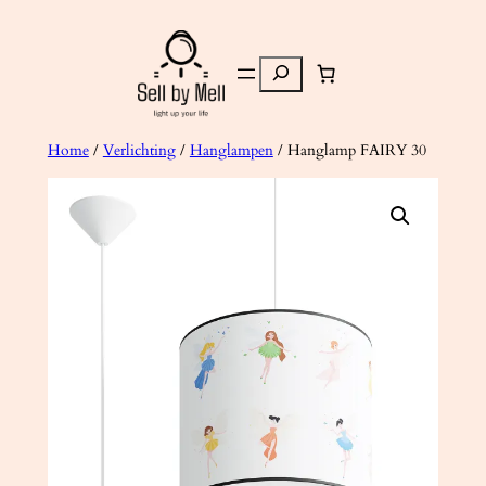
Ga
naar
Zoeken
de
inhoud
Home
/
Verlichting
/
Hanglampen
/ Hanglamp FAIRY 30