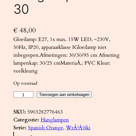
30
€
48,00
Gloeilamp: E27, 1x max. 15W LED, ~230V,
50Hz, IP20, apparaatklasse IGloeilamp niet
inbegrepen.Afmetingen: 30/30/95 cm Afmeting
lampenkap: 30/25 cmMateriaÅ‚: PVC Kleur:
veelkleurig
Op voorraad
H
Toevoegen aan winkelwagen
a
n
SKU:
5903282776463
g
Categorie:
Hanglampen
l
Serie:
Spanish Orange
, 
WrÃ³Å¼ki
a