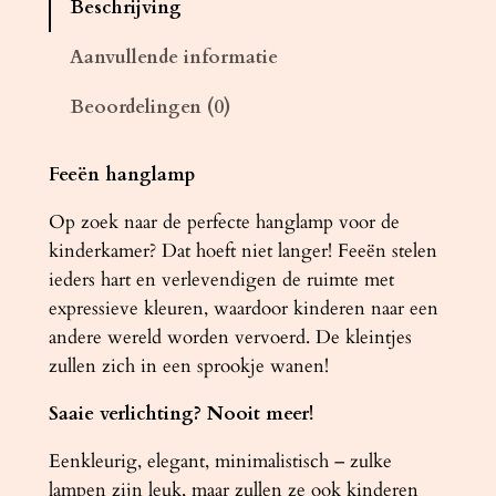
Beschrijving
m
p
Aanvullende informatie
F
Beoordelingen (0)
A
I
R
Feeën hanglamp
Y
Op zoek naar de perfecte hanglamp voor de
3
kinderkamer? Dat hoeft niet langer! Feeën stelen
0
ieders hart en verlevendigen de ruimte met
a
expressieve kleuren, waardoor kinderen naar een
a
andere wereld worden vervoerd. De kleintjes
n
zullen zich in een sprookje wanen!
t
a
Saaie verlichting? Nooit meer!
l
Eenkleurig, elegant, minimalistisch – zulke
lampen zijn leuk, maar zullen ze ook kinderen