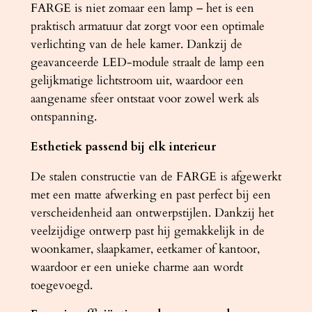
FARGE is niet zomaar een lamp – het is een
3
praktisch armatuur dat zorgt voor een optimale
0
verlichting van de hele kamer. Dankzij de
0
geavanceerde LED-module straalt de lamp een
0
gelijkmatige lichtstroom uit, waardoor een
K
aangename sfeer ontstaat voor zowel werk als
a
ontspanning.
a
n
Esthetiek passend bij elk interieur
t
De stalen constructie van de FARGE is afgewerkt
a
met een matte afwerking en past perfect bij een
l
verscheidenheid aan ontwerpstijlen. Dankzij het
veelzijdige ontwerp past hij gemakkelijk in de
woonkamer, slaapkamer, eetkamer of kantoor,
waardoor er een unieke charme aan wordt
toegevoegd.