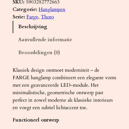
n
SKU:
5903282772663
g
Categorie:
Hanglampen
l
Serie:
Farge
, 
Thoro
a
Beschrijving
m
p
Aanvullende informatie
F
Beoordelingen (0)
A
R
G
Klassiek design ontmoet moderniteit – de
E
FARGE hanglamp combineert een elegante vorm
r
met een geavanceerde LED-module. Het
o
minimalistische, geometrische ontwerp past
z
perfect in zowel moderne als klassieke interieurs
e
en voegt een subtiel lichtaccent toe.
L
Functioneel ontwerp
E
D