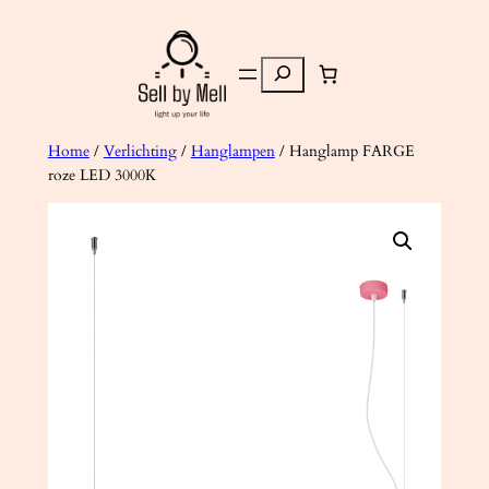
Ga
naar
Zoeken
de
inhoud
Home
/
Verlichting
/
Hanglampen
/ Hanglamp FARGE
roze LED 3000K