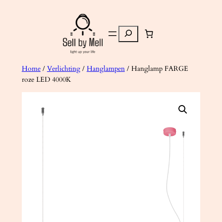
Ga
naar
Zoeken
de
inhoud
Home
/
Verlichting
/
Hanglampen
/ Hanglamp FARGE
roze LED 4000K