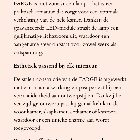
FARGE is niet zomaar een lamp – het is een
4
praktisch armatuur dat zorgt voor een optimale
0
verlichting van de hele kamer. Dankzij de
0
geavanceerde LED-module straalt de lamp een
0
gelijkmatige lichtstroom uit, waardoor een
K
aangename sfeer ontstaat voor zowel werk als
a
ontspanning.
a
n
Esthetiek passend bij elk interieur
t
De stalen constructie van de FARGE is afgewerkt
a
met een matte afwerking en past perfect bij een
l
verscheidenheid aan ontwerpstijlen. Dankzij het
veelzijdige ontwerp past hij gemakkelijk in de
woonkamer, slaapkamer, eetkamer of kantoor,
waardoor er een unieke charme aan wordt
toegevoegd.