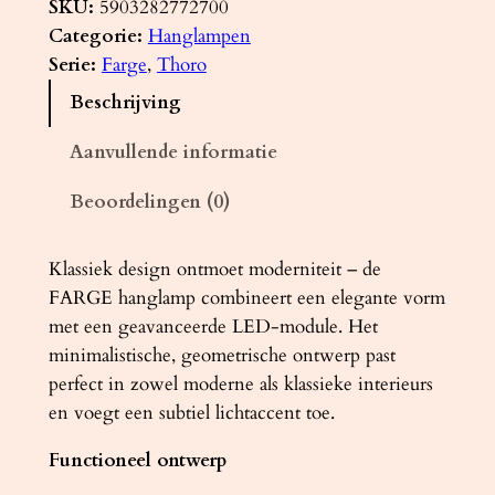
n
SKU:
5903282772700
g
Categorie:
Hanglampen
l
Serie:
Farge
, 
Thoro
a
Beschrijving
m
p
Aanvullende informatie
F
Beoordelingen (0)
A
R
G
Klassiek design ontmoet moderniteit – de
E
FARGE hanglamp combineert een elegante vorm
r
met een geavanceerde LED-module. Het
o
minimalistische, geometrische ontwerp past
z
perfect in zowel moderne als klassieke interieurs
e
en voegt een subtiel lichtaccent toe.
L
Functioneel ontwerp
E
D