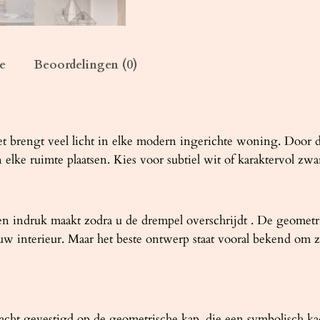
E
z
w
a
e
Beoordelingen (0)
r
t
a
a
 brengt veel licht in elke modern ingerichte woning. Door d
n
elke ruimte plaatsen. Kies voor subtiel wit of karaktervol zwar
t
a
l
eteen indruk maakt zodra u de drempel overschrijdt . De geo
uw interieur. Maar het beste ontwerp staat vooral bekend om zij
t gevestigd op de geometrische kap, die een symbolisch kade