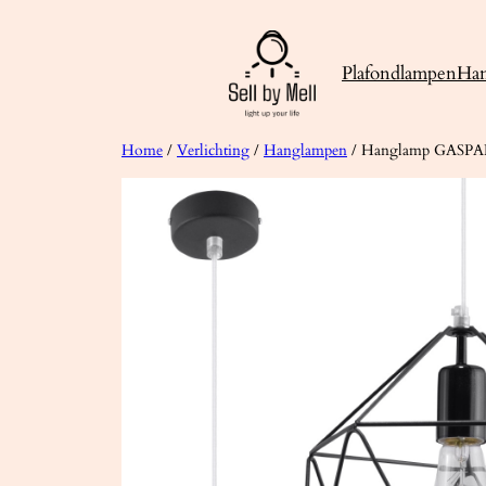
Ga
naar
Plafondlampen
Ha
de
inhoud
Home
/
Verlichting
/
Hanglampen
/ Hanglamp GASPA