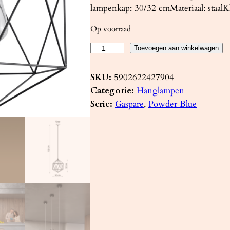
lampenkap: 30/32 cmMateriaal: staalK
Op voorraad
H
Toevoegen aan winkelwagen
a
n
SKU:
5902622427904
g
Categorie:
Hanglampen
l
Serie:
Gaspare
, 
Powder Blue
a
m
p
G
A
S
P
A
R