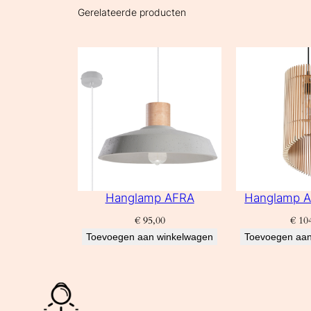
Gerelateerde producten
Hanglamp AFRA
Hanglamp A
€
95,00
€
104
Toevoegen aan winkelwagen
Toevoegen aan