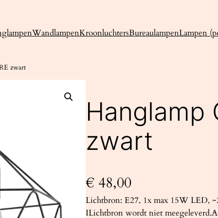
nglampen
Wandlampen
Kroonluchters
Bureaulampen
Lampen (pe
RE zwart
Hanglamp
zwart
€
48,00
Lichtbron: E27, 1x max 15W LED, ~2
ILichtbron wordt niet meegeleverd.