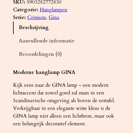
n
SKU:
5903282772830
g
Categorie:
Hanglampen
l
Serie:
Crimson
, 
Gina
a
Beschrijving
m
p
Aanvullende informatie
G
Beoordelingen (0)
I
N
A
Moderne hanglamp GINA
z
Kijk eens naar de GINA lamp – een modern
w
lichtaccent dat zowel goed zal staan ​​in een
a
Scandinavische omgeving als boven de eettafel.
r
Verkrijgbaar in een elegante witte kleur is de
t
GINA lamp niet alleen een lichtbron, maar ook
a
een belangrijk decoratief element.
a
n