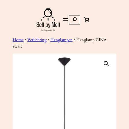
Ga
naar
Zoeken
de
inhoud
Home
/
Verlichting
/
Hanglampen
/ Hanglamp GINA
zwart