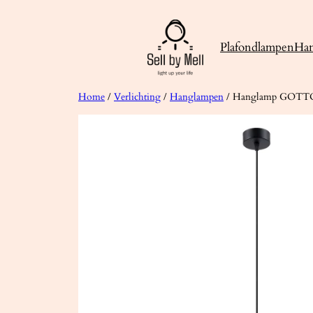
Ga
naar
Plafondlampen
Ha
de
inhoud
Home
/
Verlichting
/
Hanglampen
/ Hanglamp GOTT