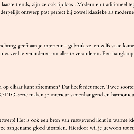
laatste trends, zijn ze ook tijdloos . Modern en traditioneel t
 dergelijk ontwerp past perfect bij zowel klassieke als moderne
hting geeft aan je interieur – gebruik ze, en zelfs saaie kame
t niet veel te veranderen om alles te veranderen. Een hanglam
nen op elkaar kunt afstemmen? Dat hoeft niet meer. Twee soor
 GOTTO-serie maken je interieur samenhangend en harmonieu
twerp! Het is ook een bron van rustgevend licht in warme kle
eze aangename gloed uitstralen. Hierdoor wil je gewoon tot ru