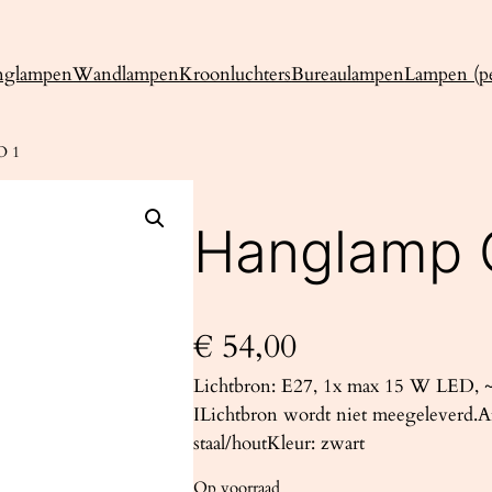
nglampen
Wandlampen
Kroonluchters
Bureaulampen
Lampen (pe
O 1
Hanglamp 
€
54,00
Lichtbron: E27, 1x max 15 W LED, ~
ILichtbron wordt niet meegeleverd.A
staal/houtKleur: zwart
Op voorraad