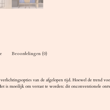
n
t
a
l
e
Beoordelingen (0)
lichtingsopties van de afgelopen tijd. Hoewel de trend voor 
et is moeilijk om verrast te worden: dit onconventionele ontwer