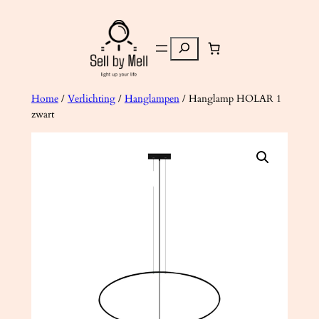
Ga
naar
Zoeken
de
inhoud
Home
/
Verlichting
/
Hanglampen
/ Hanglamp HOLAR 1
zwart