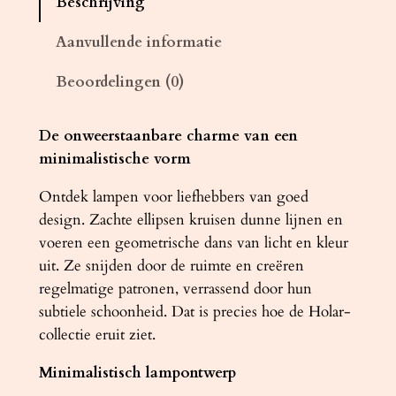
Beschrijving
m
p
Aanvullende informatie
H
Beoordelingen (0)
O
L
A
De onweerstaanbare charme van een
R
minimalistische vorm
1
Ontdek lampen voor liefhebbers van goed
z
design. Zachte ellipsen kruisen dunne lijnen en
w
voeren een geometrische dans van licht en kleur
a
uit. Ze snijden door de ruimte en creëren
r
regelmatige patronen, verrassend door hun
t
subtiele schoonheid. Dat is precies hoe de Holar-
a
collectie eruit ziet.
a
n
Minimalistisch lampontwerp
t