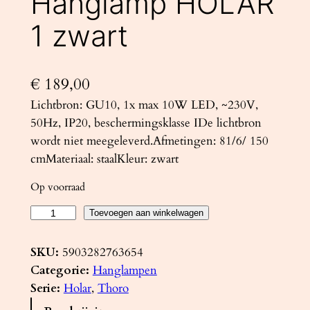
Hanglamp HOLAR
1 zwart
€
189,00
Lichtbron: GU10, 1x max 10W LED, ~230V,
50Hz, IP20, beschermingsklasse IDe lichtbron
wordt niet meegeleverd.Afmetingen: 81/6/ 150
cmMateriaal: staalKleur: zwart
Op voorraad
H
Toevoegen aan winkelwagen
a
n
SKU:
5903282763654
g
Categorie:
Hanglampen
l
Serie:
Holar
, 
Thoro
a