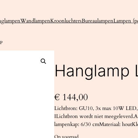
nglampen
Wandlampen
Kroonluchters
Bureaulampen
Lampen (pe
3P
Hanglamp 
€
144,00
Lichtbron: GU10, 3x max 10W LED, 
ILichtbron wordt niet meegeleverd.
lampenkap: 6/30 cmMateriaal: houtKle
Op voorraad