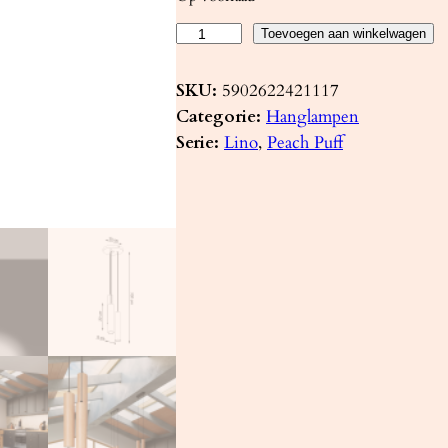
H
Toevoegen aan winkelwagen
a
n
SKU:
5902622421117
g
Categorie:
Hanglampen
l
Serie:
Lino
, 
Peach Puff
a
m
p
L
I
N
O
3
P
a
a