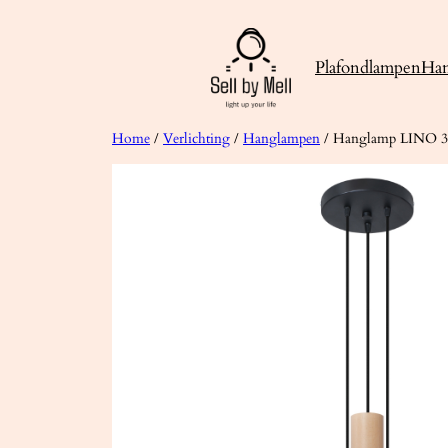
Ga
naar
Plafondlampen
Ha
de
inhoud
Home
/
Verlichting
/
Hanglampen
/ Hanglamp LINO 