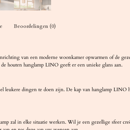
n
t
a
l
e
Beoordelingen (0)
de inrichting van een moderne woonkamer opwarmen of de gezel
, de houten hanglamp LINO geeft er een unieke glans aan.
veel leukere dingen te doen zijn. De kap van hanglamp LINO
 zal in elke situatie werken. Wil je een gezellige sfeer creë
r aan en pas deze aan uw wensen aan.