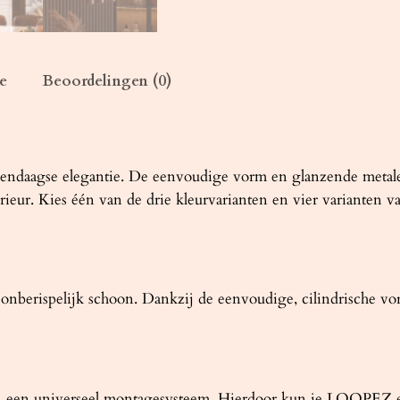
2
z
w
a
e
Beoordelingen (0)
r
t
/
k
daagse elegantie. De eenvoudige vorm en glanzende metalen d
o
rieur. Kies één van de drie kleurvarianten en vier varianten 
p
e
r
a
 onberispelijk schoon. Dankzij de eenvoudige, cilindrische v
a
n
t
a
een universeel montagesysteem. Hierdoor kun je LOOPEZ een