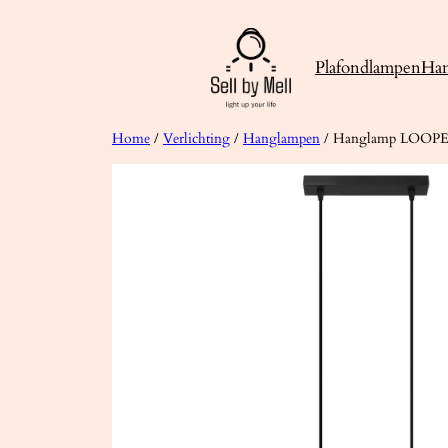
Ga
naar
Plafondlampen
Ha
de
inhoud
Home
/
Verlichting
/
Hanglampen
/ Hanglamp LOOPEZ