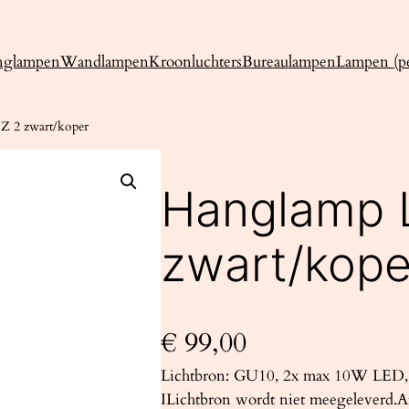
nglampen
Wandlampen
Kroonluchters
Bureaulampen
Lampen (pe
 2 zwart/koper
Hanglamp 
zwart/kope
€
99,00
Lichtbron: GU10, 2x max 10W LED, 
ILichtbron wordt niet meegeleverd.