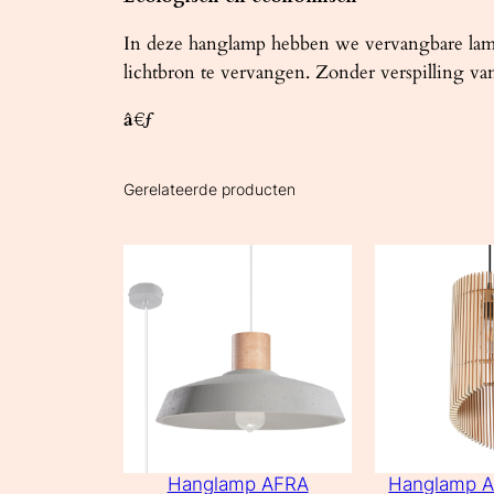
In deze hanglamp hebben we vervangbare lamp
lichtbron te vervangen. Zonder verspilling v
â€ƒ
Gerelateerde producten
Hanglamp AFRA
Hanglamp A