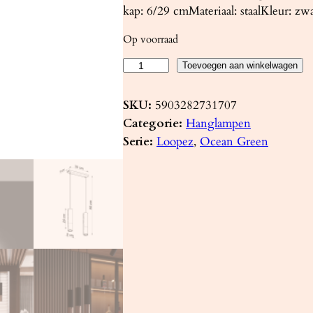
kap: 6/29 cmMateriaal: staalKleur: zwa
Op voorraad
H
Toevoegen aan winkelwagen
a
n
SKU:
5903282731707
g
Categorie:
Hanglampen
l
Serie:
Loopez
, 
Ocean Green
a
m
p
L
O
O
P
E
Z