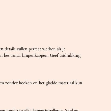
etails zullen perfect werken als je
van het aantal lampenkappen. Geef uitdrukking
orm zonder hoeken en het gladde materiaal kun
voudig in elke kamer installeren. Snel en