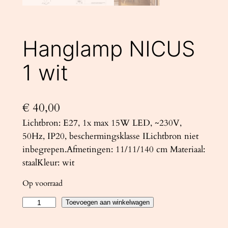
Hanglamp NICUS
1 wit
€
40,00
Lichtbron: E27, 1x max 15W LED, ~230V,
50Hz, IP20, beschermingsklasse ILichtbron niet
inbegrepen.Afmetingen: 11/11/140 cm Materiaal:
staalKleur: wit
Op voorraad
H
Toevoegen aan winkelwagen
a