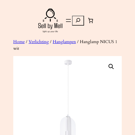
Ga
naar
Zoeken
de
inhoud
Home
/
Verlichting
/
Hanglampen
/ Hanglamp NICUS 1
wit