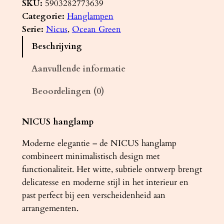
n
SKU:
5903282773639
g
Categorie:
Hanglampen
l
Serie:
Nicus
, 
Ocean Green
a
Beschrijving
m
p
Aanvullende informatie
N
Beoordelingen (0)
I
C
U
NICUS hanglamp
S
Moderne elegantie – de NICUS hanglamp
1
combineert minimalistisch design met
w
functionaliteit. Het witte, subtiele ontwerp brengt
i
delicatesse en moderne stijl in het interieur en
t
past perfect bij een verscheidenheid aan
a
arrangementen.
a
n