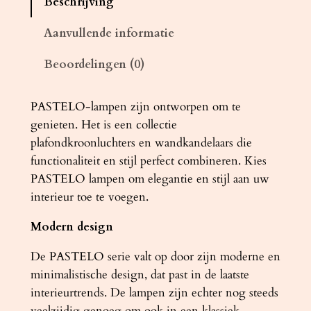
Beschrijving
m
p
Aanvullende informatie
P
Beoordelingen (0)
A
S
T
PASTELO-lampen zijn ontworpen om te
E
genieten. Het is een collectie
L
plafondkroonluchters en wandkandelaars die
O
functionaliteit en stijl perfect combineren. Kies
1
PASTELO lampen om elegantie en stijl aan uw
b
interieur toe te voegen.
e
Modern design
t
o
De PASTELO serie valt op door zijn moderne en
n
minimalistische design, dat past in de laatste
a
interieurtrends. De lampen zijn echter nog steeds
a
veelzijdig genoeg om ook in een klassiek