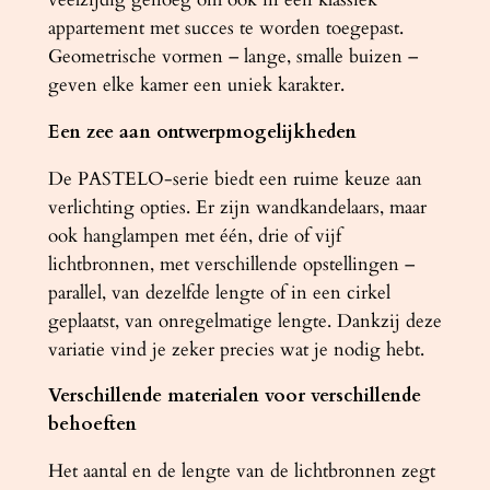
n
appartement met succes te worden toegepast.
t
Geometrische vormen – lange, smalle buizen –
a
geven elke kamer een uniek karakter.
l
Een zee aan ontwerpmogelijkheden
De PASTELO-serie biedt een ruime keuze aan
verlichting opties. Er zijn wandkandelaars, maar
ook hanglampen met één, drie of vijf
lichtbronnen, met verschillende opstellingen –
parallel, van dezelfde lengte of in een cirkel
geplaatst, van onregelmatige lengte. Dankzij deze
variatie vind je zeker precies wat je nodig hebt.
Verschillende materialen voor verschillende
behoeften
Het aantal en de lengte van de lichtbronnen zegt