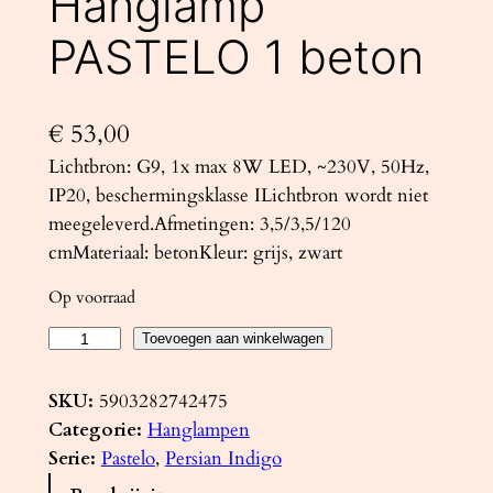
Hanglamp
PASTELO 1 beton
€
53,00
Lichtbron: G9, 1x max 8W LED, ~230V, 50Hz,
IP20, beschermingsklasse ILichtbron wordt niet
meegeleverd.Afmetingen: 3,5/3,5/120
cmMateriaal: betonKleur: grijs, zwart
Op voorraad
H
Toevoegen aan winkelwagen
a
n
SKU:
5903282742475
g
Categorie:
Hanglampen
l
Serie:
Pastelo
, 
Persian Indigo
a