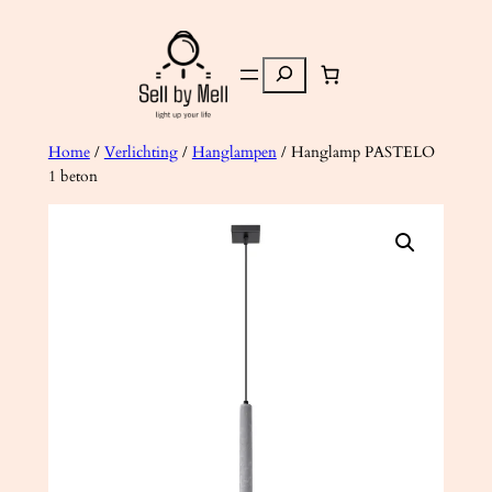
Ga
naar
Zoeken
de
inhoud
Home
/
Verlichting
/
Hanglampen
/ Hanglamp PASTELO
1 beton