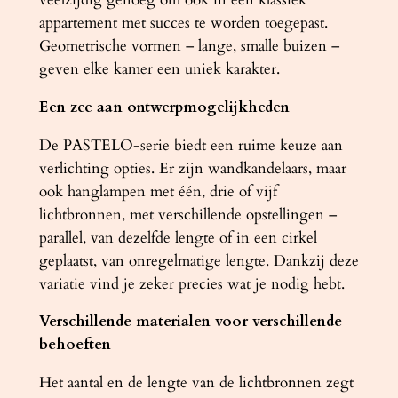
n
appartement met succes te worden toegepast.
t
Geometrische vormen – lange, smalle buizen –
a
geven elke kamer een uniek karakter.
l
Een zee aan ontwerpmogelijkheden
De PASTELO-serie biedt een ruime keuze aan
verlichting opties. Er zijn wandkandelaars, maar
ook hanglampen met één, drie of vijf
lichtbronnen, met verschillende opstellingen –
parallel, van dezelfde lengte of in een cirkel
geplaatst, van onregelmatige lengte. Dankzij deze
variatie vind je zeker precies wat je nodig hebt.
Verschillende materialen voor verschillende
behoeften
Het aantal en de lengte van de lichtbronnen zegt