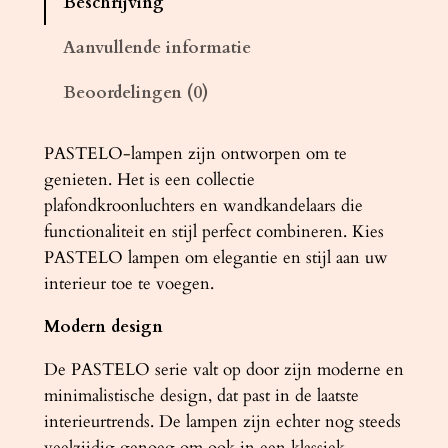
Beschrijving
m
p
Aanvullende informatie
P
Beoordelingen (0)
A
S
T
PASTELO-lampen zijn ontworpen om te
E
genieten. Het is een collectie
L
plafondkroonluchters en wandkandelaars die
O
functionaliteit en stijl perfect combineren. Kies
3
PASTELO lampen om elegantie en stijl aan uw
P
interieur toe te voegen.
g
Modern design
o
u
De PASTELO serie valt op door zijn moderne en
d
minimalistische design, dat past in de laatste
a
interieurtrends. De lampen zijn echter nog steeds
a
veelzijdig genoeg om ook in een klassiek