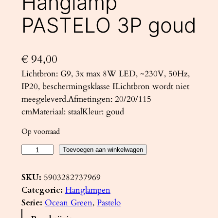
Hanglamp
PASTELO 3P goud
€
94,00
Lichtbron: G9, 3x max 8W LED, ~230V, 50Hz,
IP20, beschermingsklasse ILichtbron wordt niet
meegeleverd.Afmetingen: 20/20/115
cmMateriaal: staalKleur: goud
Op voorraad
H
Toevoegen aan winkelwagen
a
n
SKU:
5903282737969
g
Categorie:
Hanglampen
l
Serie:
Ocean Green
, 
Pastelo
a