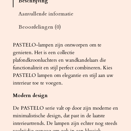
Beschrijving
m
p
Aanvullende informatie
P
Beoordelingen (0)
A
S
T
PASTELO-lampen zijn ontworpen om te
E
genieten. Het is een collectie
L
plafondkroonluchters en wandkandelaars die
O
functionaliteit en stijl perfect combineren. Kies
5
PASTELO lampen om elegantie en stijl aan uw
P
interieur toe te voegen.
h
Modern design
o
u
De PASTELO serie valt op door zijn moderne en
t
minimalistische design, dat past in de laatste
a
interieurtrends. De lampen zijn echter nog steeds
a
veelzijdig genoeg om ook in een klassiek