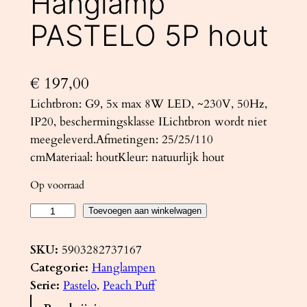
Hanglamp
PASTELO 5P hout
€
197,00
Lichtbron: G9, 5x max 8W LED, ~230V, 50Hz,
IP20, beschermingsklasse ILichtbron wordt niet
meegeleverd.Afmetingen: 25/25/110
cmMateriaal: houtKleur: natuurlijk hout
Op voorraad
H
Toevoegen aan winkelwagen
a
n
SKU:
5903282737167
g
Categorie:
Hanglampen
l
Serie:
Pastelo
, 
Peach Puff
a