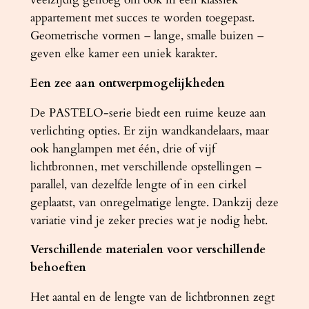
n
appartement met succes te worden toegepast.
t
Geometrische vormen – lange, smalle buizen –
a
geven elke kamer een uniek karakter.
l
Een zee aan ontwerpmogelijkheden
De PASTELO-serie biedt een ruime keuze aan
verlichting opties. Er zijn wandkandelaars, maar
ook hanglampen met één, drie of vijf
lichtbronnen, met verschillende opstellingen –
parallel, van dezelfde lengte of in een cirkel
geplaatst, van onregelmatige lengte. Dankzij deze
variatie vind je zeker precies wat je nodig hebt.
Verschillende materialen voor verschillende
behoeften
Het aantal en de lengte van de lichtbronnen zegt