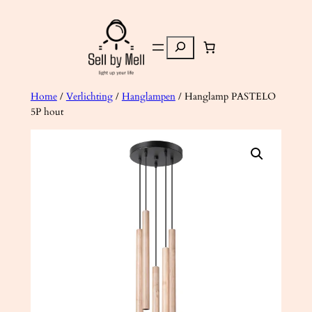
Ga
naar
Zoeken
de
inhoud
Home
/
Verlichting
/
Hanglampen
/ Hanglamp PASTELO
5P hout